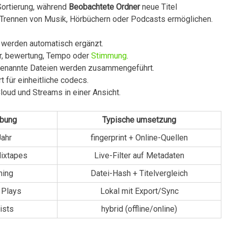
 Sortierung, während
Beobachtete Ordner
neue Titel⁤
Trennen von Musik, Hörbüchern​ oder ⁢Podcasts ermöglichen.
 werden automatisch ergänzt.
r, ⁤bewertung, Tempo oder
Stimmung
.
 benannte Dateien werden zusammengeführt.
 für einheitliche codecs.
loud und Streams in einer Ansicht.
ibung
Typische umsetzung
Jahr
fingerprint + Online-Quellen
Mixtapes
Live-Filter⁣ auf Metadaten
hing
Datei-Hash + Titelvergleich
 Plays
Lokal mit Export/Sync
ists
hybrid (offline/online)