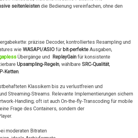
sive seitenleisten
die Bedienung vereinfachen, ohne den
ergabekette: präzise Decoder, kontrolliertes Resampling und
atures wie
WASAPI/ASIO
für
bit‑perfekte
⁢Ausgaben, ‍
gapless
Übergänge und ‌
ReplayGain
für konsistente
tierbare
Upsampling‑Regeln
, wählbare
SRC‑Qualität
,
P‑Ketten
.
ustbehafteten Klassikern bis zu verlustfreien und
o und Streaming‑Streams. Relevante Implementierungen sichern
work‑Handling; oft ist auch On‑the‑fly‑Transcoding⁣ für mobile
eine Frage des Containers, ‌sondern der
layer.
t bei moderaten Bitraten