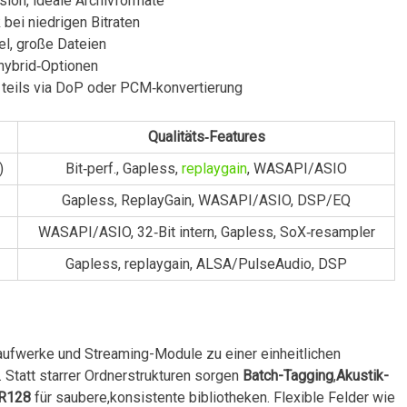
sion, ideale Archivformate
bei niedrigen Bitraten
l, große‍ Dateien
hybrid‑Optionen
​teils via DoP oder PCM‑konvertierung
Qualitäts‑Features
)
Bit‑perf., Gapless,
replaygain
, WASAPI/ASIO
Gapless, ReplayGain, WASAPI/ASIO, DSP/EQ
WASAPI/ASIO, 32‑Bit intern, Gapless, SoX‑resampler
Gapless, replaygain, ALSA/PulseAudio, DSP
ufwerke und Streaming-Module‌ zu einer​ einheitlichen
. Statt starrer Ordnerstrukturen sorgen
Batch-Tagging
,
Akustik-
 R128
für saubere,konsistente bibliotheken. Flexible‍ Felder wie