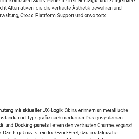
, mit ikonischen Skins. Heute treffen Nostalgie⁣ und zeitgemäße
ht Alternativen, ‌die die⁣ vertraute Ästhetik bewahren und
erwaltung, Cross‑Plattform‑Support und erweiterte
mutung
⁤mit
aktueller UX-Logik
: Skins erinnern⁤ an ⁤metallische
Abstände und Typografie ⁤nach modernen Designsystemen⁤
di
‍ und
Docking-panels
liefern den vertrauten Charme, ergänzt
e
. Das ‍Ergebnis ist ein look-and-Feel, das nostalgische