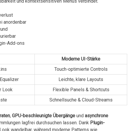
sbarkeit und kontextsensitiven Menüs verbindet.
erlust
rei anordenbar
rund
gurierbar
gin-Add-ons
Moderne UI-Stärke
ins
Touch-optimierte Controls
Equalizer
Leichte, klare Layouts
r Look
Flexible Panels & Shortcuts
iste
Schnellsuche & Cloud-Streams
raten
,
GPU-beschleunigte Übergänge
und
asynchrone
mmlungen lagfrei durchsuchen​ lassen. Dank
Plugin-
-Look wandelbar, während moderne Patterns wie