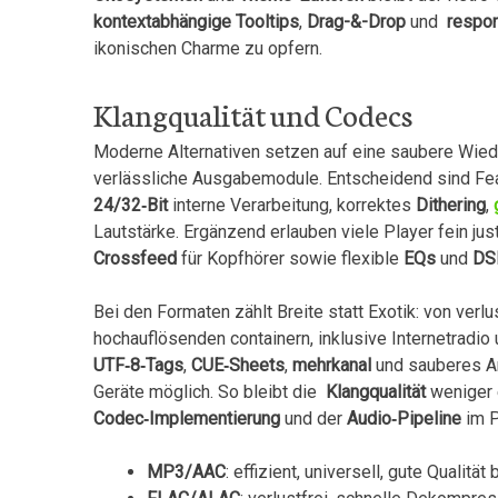
kontextabhängige Tooltips
,
Drag-&-Drop
und ‍
respon
ikonischen Charme zu opfern.
Klangqualität und Codecs
Moderne Alternativen setzen auf⁢ eine saubere Wied
verlässliche ‍Ausgabemodule. Entscheidend sind Fe
24/32‑Bit
interne Verarbeitung, korrektes
Dithering
,
Lautstärke. Ergänzend erlauben viele Player fein jus
Crossfeed
für Kopfhörer sowie flexible
EQs
und
DS
Bei den Formaten zählt Breite statt Exotik: von verl
hochauflösenden containern, inklusive Internetradi
UTF‑8‑Tags
,
CUE‑Sheets
,
mehrkanal
und sauberes Art
Geräte ⁣möglich.⁣ So bleibt die ⁤
Klangqualität
weniger⁣ 
Codec‑Implementierung
und der
Audio‑Pipeline
im P
MP3/AAC
: effizient, universell, gute Qualitä