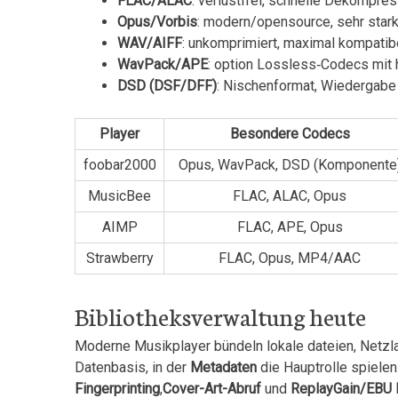
FLAC/ALAC
: verlustfrei, schnelle Dekompres
Opus/Vorbis
: modern/opensource, sehr stark 
WAV/AIFF
: unkomprimiert, maximal kompatibe
WavPack/APE
: option Lossless‑Codecs mit 
DSD (DSF/DFF)
: Nischenformat, Wiedergabe 
Player
Besondere Codecs
foobar2000
Opus, WavPack,​ DSD (Komponente
MusicBee
FLAC, ALAC,‍ Opus
AIMP
FLAC, APE, ​Opus
Strawberry
FLAC, Opus, ‍MP4/AAC
Bibliotheksverwaltung heute
Moderne‍ Musikplayer bündeln lokale dateien, Netzla
Datenbasis, in der
Metadaten
die ⁤Hauptrolle spielen
Fingerprinting
,
Cover-Art-Abruf
und
ReplayGain/EBU