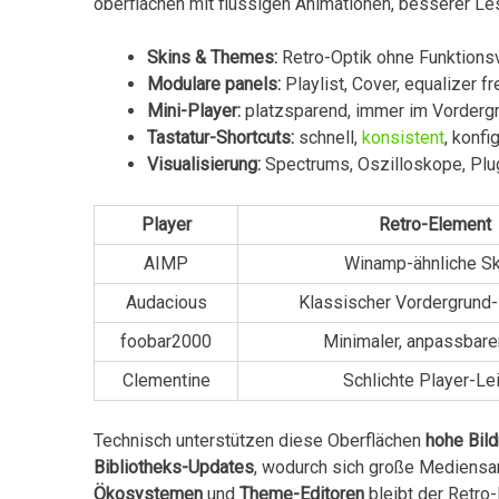
oberflächen mit flüssigen Animationen, besserer Le
Skins⁢ & Themes:
Retro-Optik ohne Funktionsv
Modulare panels:
Playlist, Cover, equalizer f
Mini-Player:
platzsparend, immer im Vorderg
Tastatur-Shortcuts:
schnell, ⁢
konsistent
, konfi
Visualisierung:
Spectrums, Oszilloskope, Plu
Player
Retro-Element
AIMP
Winamp-ähnliche Sk
Audacious
Klassischer Vordergrund-
foobar2000
Minimaler, anpassbare
Clementine
Schlichte Player-Le
Technisch unterstützen diese Oberflächen
hohe Bild
Bibliotheks-Updates
, wodurch sich große Mediensa
Ökosystemen
und
Theme-Editoren
bleibt der Retro