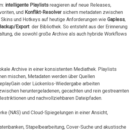
um:
intelligente Playlists
reagieren auf neue Releases,
avoriten, und
Konflikt-Resolver
sichern metadaten zwischen
he Skins und Hotkeys auf heutige Anforderungen wie
Gapless
,‍
Backup/Export
‍ der Bibliothek. ‍So entsteht aus der Erinnerung
waltung,⁣ die sowohl große Archive als auch hybride Workflows
kale Archive in einer‌ konsistenten Mediathek. Playlists
onen ‍mischen, Metadaten werden über Quellen
ReplayGain⁤ oder Lückenlos-Wiedergabe arbeiten
 zwischen heruntergeladenen, gecachten und rein gestreamten
Restriktionen und nachvollziehbaren Dateipfaden.
rke (NAS) und Cloud-Spiegelungen in einer Ansicht,
Datenbanken, Stapelbearbeitung, Cover-Suche und akustische