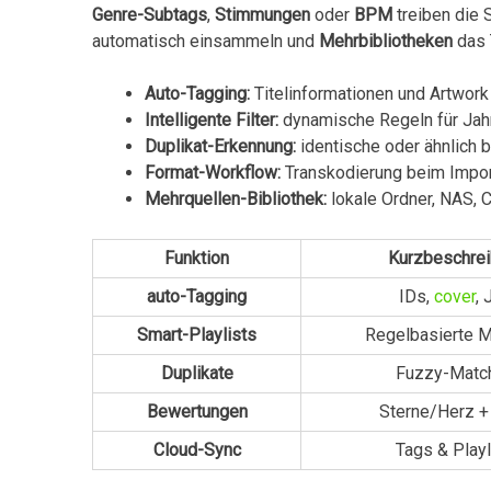
Genre-Subtags
,
Stimmungen
⁣oder
BPM
treiben die‌
automatisch einsammeln und
Mehrbibliotheken
das 
Auto-Tagging:
Titelinformationen und Artwork
Intelligente ⁢Filter:
dynamische ‍Regeln für⁤ Jah
Duplikat-Erkennung:
identische oder ähnlich
Format-Workflow:
Transkodierung beim Import
Mehrquellen-Bibliothek:
lokale Ordner, NAS, C
Funktion
Kurzbeschre
auto-Tagging
IDs,
cover
, 
Smart-Playlists
Regelbasierte 
Duplikate
Fuzzy-Matc
Bewertungen
Sterne/Herz +
Cloud-Sync
Tags & ​Playl