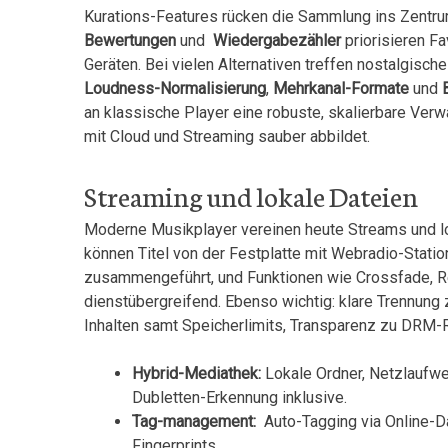
Kurations-Features rücken die Sammlung ins Zentr
Bewertungen
und ⁤
Wiedergabezähler
priorisieren ​F
Geräten. Bei vielen Alternativen treffen nostalgisc
Loudness-Normalisierung
,
Mehrkanal-Formate
und
an⁤ klassische Player eine robuste, skalierbare​ Ver
⁣mit Cloud und Streaming sauber abbildet.
Streaming und lokale Dateien
Moderne ⁣Musikplayer‍ vereinen heute‍ Streams und lo
können Titel von der Festplatte mit Webradio-Stati
zusammengeführt,​ und Funktionen wie ⁣Crossfade, 
dienstübergreifend. Ebenso wichtig: klare Trennung
Inhalten samt Speicherlimits, Transparenz‌ zu DRM-
Hybrid-Mediathek:
Lokale⁢ Ordner, Netzlaufwe
Dubletten-Erkennung inklusive.
Tag-management:
​ Auto-Tagging via Online-
Fingerprints.