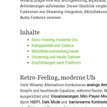
Winamp prägte eine Ära: leichtgewichtig, ​anpassbar
Anforderungen aufeinander. Dieser Überblick vergleic
Funktionen wie Streaming-Integration, ⁤Bibliotheksv
Audio‑Features vereinen.
Inhalte
Retro-Feeling,​ moderne ‍UIs
Klangqualität und Codecs
Bibliotheksverwaltung‍ heute
Streaming und lokale⁣ Dateien
Empfehlungen nach Plattform
Retro-Feeling, moderne UIs
Viele ‌Winamp-Alternativen kombinieren
analoge An
Knöpfe und leuchtende Equalizer, während Raster, 
ausgerichtet sind.
Visualisierungen
,⁣
Mini-Player-Mo
durch
HiDPI
,
Dark Mode
und ⁤
barrierearme Kontrast