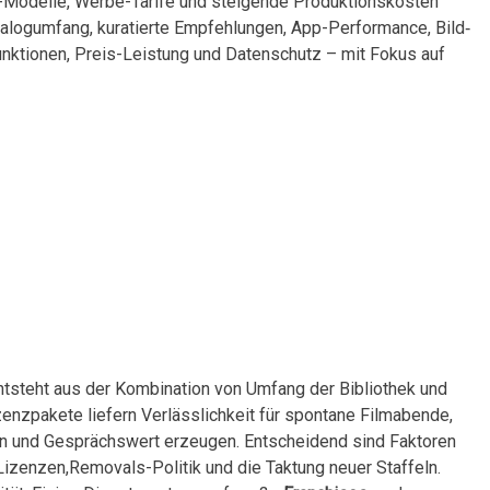
bo-Modelle, Werbe-Tarife und steigende Produktionskosten
talogumfang, ⁣kuratierte Empfehlungen, App-Performance, ⁣Bild‑
-Funktionen, Preis-Leistung und Datenschutz – mit ​Fokus auf
steht aus der Kombination ⁢von⁢ Umfang der Bibliothek und
zenzpakete liefern​ Verlässlichkeit für spontane Filmabende,
en und Gesprächswert erzeugen. Entscheidend sind ⁤Faktoren⁣
Lizenzen,Removals-Politik und die Taktung neuer Staffeln.⁢