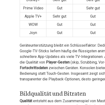
Prime Video
Gut
Sehr gut
Apple TV+
Sehr gut
Gut
WOW
Gut
Gut
Joyn
Gut
Gut
Geräteunterstützung bleibt ein Schlüsselfaktor:⁤ Dedi
Google-TV-Sticks liefern häufig ​die flüssigsten⁤ ani
schnellere‌ App-Updates ‌als viele‌ TV-Integratione
die Qualität von
Player-Gesten
(skip, Scrubbing, Vor
Fortschrittsdaten
zwischen Geräten. ⁤Konsolen bieten
Bedienung statt Touch-Gesten.⁤ Insgesamt⁤ zeigt sic
transparenter die Playback-Optionen, desto geringer
Bildqualität und Bitraten
Qualität
entsteht aus dem Zusammenspiel⁣ von Maste