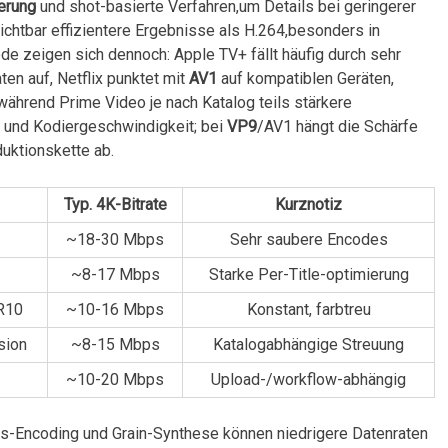
ierung
und shot-basierte⁣ Verfahren,um⁣ Details bei geringerer⁣
sichtbar effizientere Ergebnisse⁢ als H.264,besonders in
de zeigen sich dennoch: Apple TV+ fällt häufig durch ‌sehr
n auf, Netflix‍ punktet mit
AV1
‌auf kompatiblen Geräten,
⁣ während Prime Video ​je nach⁢ Katalog teils stärkere
e und Kodiergeschwindigkeit; bei
VP9
/AV1 hängt⁤ die ⁤Schärfe
duktionskette ab.
Typ. 4K-Bitrate
Kurznotiz
~18-30 Mbps
Sehr⁢ saubere Encodes
~8-17 ⁢Mbps
Starke Per-Title-optimierung
R10
~10-16 ​Mbps
Konstant, ‍farbtreu
sion
~8-15 ‍Mbps
Katalogabhängige Streuung
~10-20 Mbps
Upload-/workflow-abhängig
ss-Encoding und⁢ Grain-Synthese können niedrigere Datenraten