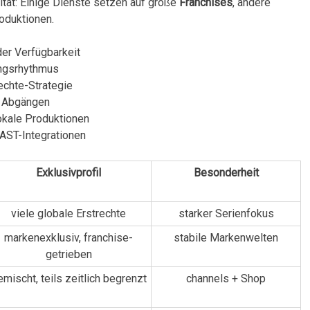
ität: Einige Dienste ⁤setzen auf große
Franchises
, andere
roduktionen.
 der Verfügbarkeit
hungsrhythmus
rechte-Strategie
 ​Abgängen
okale⁤ Produktionen
FAST-Integrationen
Exklusivprofil
Besonderheit
viele globale Erstrechte
starker​ Serienfokus
markenexklusiv,‍ franchise-
stabile Markenwelten
getrieben
emischt, teils zeitlich begrenzt
channels⁤ + Shop