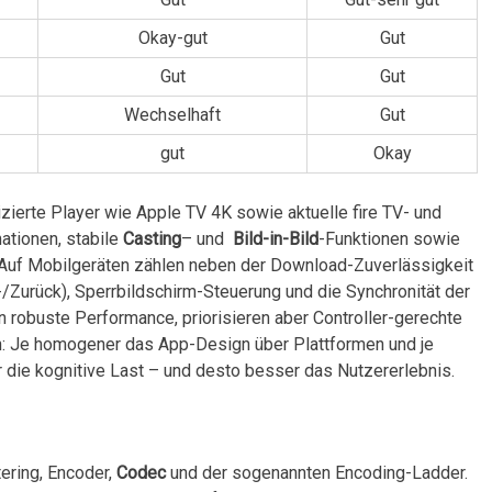
Okay-gut
Gut
Gut
Gut
Wechselhaft
Gut
gut
Okay
zierte ​Player wie Apple TV ‌4K sowie aktuelle fire TV- und
mationen, stabile
Casting
– und ⁣
Bild-in-Bild
-Funktionen sowie
n. Auf Mobilgeräten zählen neben der Download-Zuverlässigkeit
-/Zurück), Sperrbildschirm-Steuerung‍ und die Synchronität der⁤
⁤ robuste Performance, priorisieren aber Controller-gerechte
h: Je homogener ⁢das⁢ App-Design über Plattformen und⁢ je
 die⁤ kognitive Last‌ – und desto besser das Nutzererlebnis.
ring, Encoder,
Codec
und ‌der sogenannten Encoding-Ladder.⁣