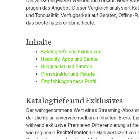
Der Streaming-Markt ⁣wandelt⁢ sich rasant: Neue A
prägen⁢ das⁤ Angebot. Dieser Vergleich analysiert Ka
⁢und Tonqualität, Verfügbarkeit auf Geräten, ‍Offline
das ⁢beste nutzererlebnis⁢ heute.
Inhalte
Katalogtiefe und ‌Exklusives
Usability, Apps und Geräte
Bildqualität und ⁣Bitraten
Preisstruktur und Pakete
Empfehlungen nach Profil
Katalogtiefe und Exklusives
Der ‌wahrgenommene Wert eines ⁣Streaming-Abos ent
der Dichte an unverwechselbaren Inhalten.‌ Breite Li
während exklusive⁢ Premieren Differenzierung ⁤stift
wie regionale
Rechtefenster
,die Halbwertszeit von 