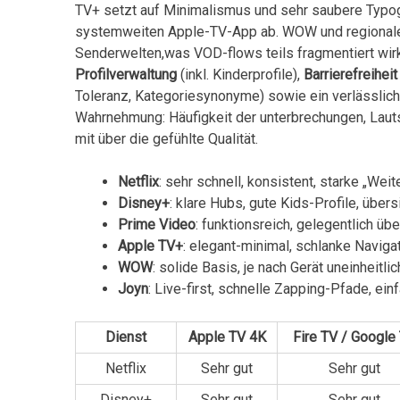
TV+ setzt auf Minimalismus und sehr⁣ saubere Typogr
systemweiten Apple-TV-App ab.⁤ WOW ⁤und regionale 
Senderwelten,was VOD-flows‍ teils fragmentiert wirke
Profilverwaltung
(inkl. Kinderprofile),⁢
Barrierefreiheit
Toleranz, Kategoriesynonyme) ⁤sowie​ ein verlässlic
Wahrnehmung: Häufigkeit der unterbrechungen, ⁤Lauts
mit über die gefühlte Qualität.
Netflix
: sehr schnell, ⁢konsistent, starke „We
Disney+
: ⁤klare Hubs,⁤ gute⁢ Kids-Profile, über
Prime Video
: funktionsreich, gelegentlich ü
Apple TV+
: elegant-minimal, schlanke Naviga
WOW
: solide ⁢Basis, je ⁣nach Gerät uneinheitli
Joyn
: Live-first, schnelle Zapping-Pfade, ei
Dienst
Apple⁢ TV 4K
Fire TV / Google
Netflix
Sehr gut
Sehr gut
Disney+
Sehr gut
Sehr gut