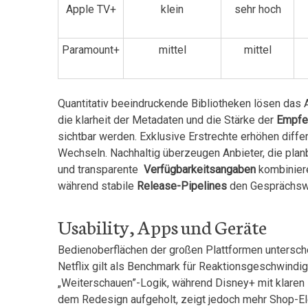
Apple TV+
klein
sehr⁣ hoch
Paramount+
mittel
mittel
Quantitativ beeindruckende⁣ Bibliotheken lösen das A
die klarheit der Metadaten ‍und ​die⁢ Stärke der‍
Empfe
sichtbar‍ werden. Exklusive Erstrechte erhöhen diffe
Wechseln. ⁤Nachhaltig überzeugen Anbieter, ⁢die ‌pla
und​ transparente ‍
Verfügbarkeitsangaben
kombiniere
während stabile
Release-Pipelines
den Gesprächswer
Usability, Apps und‍ Geräte
Bedienoberflächen ⁤der⁣ großen Plattformen⁣ untersch
Netflix gilt als ⁢Benchmark für Reaktionsgeschwindigk
„Weiterschauen”-Logik,‌ während ⁣Disney+‌ mit klaren
dem Redesign‍ aufgeholt, zeigt⁤ jedoch mehr Shop-El