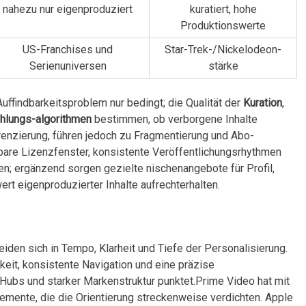
nahezu ​nur eigenproduziert
kuratiert, hohe
Produktionswerte
US-Franchises und
Star-Trek-/Nickelodeon-
‌Serienuniversen
stärke
uffindbarkeitsproblem nur bedingt; die Qualität​ der
Kuration
,
hlungs-algorithmen
bestimmen, ‌ob verborgene Inhalte
renzierung, führen jedoch zu ⁣Fragmentierung und⁣ Abo-
nbare Lizenzfenster,​ konsistente‌ Veröffentlichungsrhythmen
n;‍ ergänzend sorgen ⁤gezielte‍ nischenangebote für Profil,
t eigenproduzierter Inhalte aufrechterhalten.
eiden sich in Tempo, Klarheit ‌und Tiefe der Personalisierung.
eit,⁤ konsistente‌ Navigation und eine präzise‍
 Hubs und starker ‍Markenstruktur punktet.Prime Video hat⁣ mit
emente,⁣ die die⁤ Orientierung streckenweise verdichten. Apple