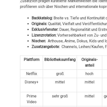
Zusätzlich⁣ prägen kuratierte Markenwelten die Ident
profilieren sich ‍über Nischen und internationale kop
Backkatalog:
Breite vs.⁤ Tiefe⁤ und Kontinuität
Originals:
Qualität, Vielfalt ⁤und Veröffentlic
Exklusivfenster:
Dauer, Regionalität ​und Erst
Lizenzrotation:
Vorhersehbarkeit von Zu- und
Nischen:
⁢ Arthouse, Anime, Dokus, ‍Kids und l
Zusatzangebote:
‌ Channels, Leihen/Kaufen, 
Plattform
Bibliotheksumfang
Originals-
anteil
Netflix
groß
hoch
Disney+
mittel
mittel
Prime
sehr groß
mittel
g
Video