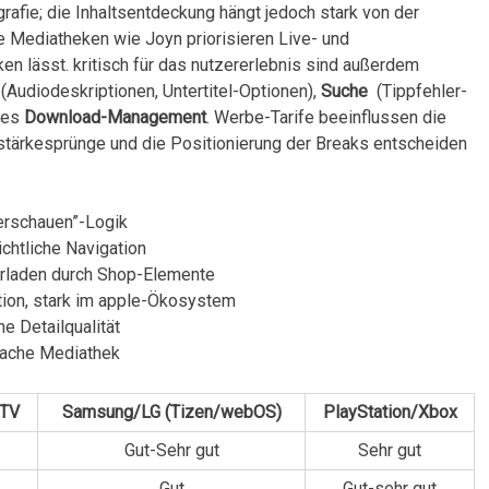
afie; die Inhaltsentdeckung hängt jedoch stark von der
Mediatheken ‌wie Joyn priorisieren Live- und
n‌ lässt. ⁤kritisch für das nutzererlebnis sind außerdem
(Audiodeskriptionen,‍ Untertitel-Optionen),
Suche
⁢ (Tippfehler-
hes‍
Download-Management
. ⁣Werbe-Tarife ⁤beeinflussen die
tärkesprünge und die ⁢Positionierung der⁢ Breaks entscheiden
iterschauen”-Logik
sichtliche Navigation
berladen durch Shop-Elemente
tion, stark‌ im ​apple-Ökosystem
che Detailqualität
nfache Mediathek
 TV
Samsung/LG (Tizen/webOS)
PlayStation/Xbox
Gut-Sehr ‍gut
Sehr ‌gut
Gut
Gut-sehr gut