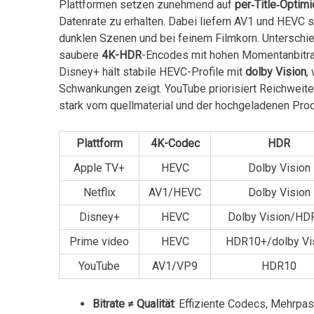
Plattformen setzen zunehmend​ auf
per‑Title‑Optim
Datenrate‌ zu erhalten. Dabei liefern ‍AV1 und HEVC ⁢
dunklen Szenen und bei feinem ​Filmkorn. Unterschie
saubere
4K-HDR
-Encodes mit hohen Momentanbitrate
Disney+ hält​ stabile HEVC-Profile mit
dolby Vision
,
Schwankungen zeigt. YouTube priorisiert Reichweit
⁤stark vom quellmaterial und der hochgeladenen ​Pro
Plattform
4K-Codec
HDR
Apple TV+
HEVC
Dolby Vision
Netflix
AV1/HEVC
Dolby Vision
Disney+
HEVC
Dolby Vision/HD
Prime video
HEVC
HDR10+/dolby Vi
YouTube
AV1/VP9
HDR10
Bitrate ≠⁣ Qualität
: Effiziente Codecs, Mehrpa