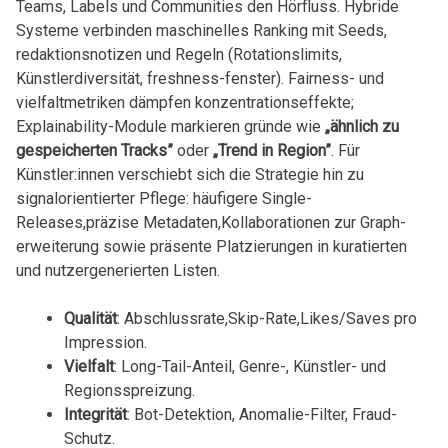
Teams,‌ Labels‍ und​ Communities den Hörfluss. Hybride
⁢Systeme verbinden maschinelles Ranking‍ mit Seeds,
redaktionsnotizen und ‌Regeln (Rotationslimits,⁤
Künstlerdiversität, freshness-fenster). Fairness- ⁤und⁤
vielfaltmetriken⁣ dämpfen konzentrationseffekte;
Explainability-Module markieren ​gründe wie​
„ähnlich zu
gespeicherten Tracks”
⁣oder
„Trend‌ in Region”
.​ Für
Künstler:innen verschiebt sich ​die Strategie‌ hin ⁣zu
signalorientierter ⁢Pflege: häufigere Single-
Releases,präzise Metadaten,Kollaborationen zur ⁢Graph-
erweiterung⁢ sowie präsente‌ Platzierungen‌ in kuratierten
und ⁣nutzergenerierten Listen.
Qualität
: Abschlussrate,Skip-Rate,Likes/Saves pro⁣
Impression.
Vielfalt
: Long-Tail-Anteil, ⁣Genre-, Künstler- und
Regionsspreizung.
Integrität
: Bot-Detektion, Anomalie-Filter, Fraud-
Schutz.