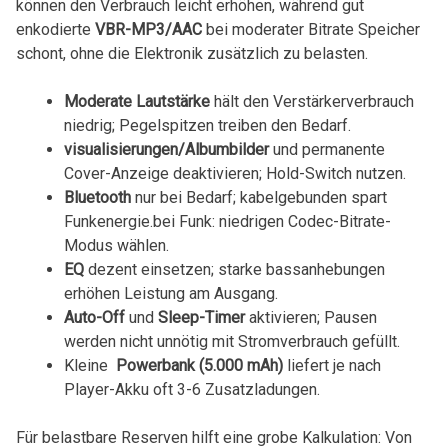
können den Verbrauch leicht erhöhen, ⁤während gut
enkodierte⁤
VBR-MP3/AAC
bei⁢ moderater Bitrate ‌Speicher
schont, ohne die Elektronik zusätzlich zu belasten.
Moderate Lautstärke
hält den Verstärkerverbrauch
niedrig; Pegelspitzen treiben den Bedarf.
visualisierungen/Albumbilder
und permanente
Cover-Anzeige⁤ deaktivieren; Hold-Switch ⁤nutzen.
Bluetooth
nur bei Bedarf; ‍kabelgebunden spart
Funkenergie.bei Funk: niedrigen Codec-Bitrate-
Modus wählen.
EQ
dezent einsetzen; starke bassanhebungen
erhöhen Leistung am Ausgang.
Auto-Off
‍und
Sleep-Timer
aktivieren; Pausen
werden nicht ​unnötig⁤ mit‌ Stromverbrauch ‍gefüllt.
Kleine ‌
Powerbank (5.000 mAh)
liefert je nach
Player-Akku oft 3-6 Zusatzladungen.
Für belastbare Reserven hilft eine grobe Kalkulation: ⁢Von