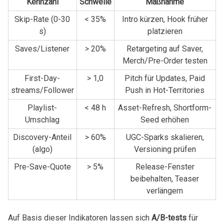
Kennzahl
Schwelle
Maßnahme
Skip-Rate (0-30
<​ 35%
Intro ⁤kürzen, Hook früher
s)
platzieren
Saves/Listener
> 20%
Retargeting auf Saver,
Merch/Pre-Order testen
First-Day-
> 1,0
Pitch für Updates, Paid
streams/Follower
Push ‍in Hot-Territories
Playlist-
< ⁤48 ⁤h
Asset-Refresh, Shortform-
Umschlag
Seed erhöhen
Discovery-Anteil
> 60%
UGC-Sparks ⁣skalieren,​
(algo)
Versioning prüfen
Pre-Save-Quote
> 5%
Release-Fenster​
beibehalten, Teaser
⁢verlängern
Auf Basis dieser Indikatoren lassen sich
A/B-tests
für