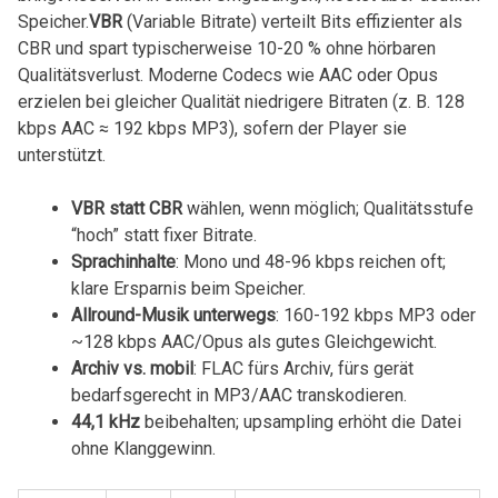
Speicher.
VBR
‌(Variable Bitrate) verteilt​ Bits effizienter als
CBR und spart typischerweise 10-20 % ohne hörbaren
Qualitätsverlust. Moderne Codecs wie AAC oder Opus
erzielen bei gleicher Qualität niedrigere ⁤Bitraten (z. B. 128
kbps AAC ≈ 192 kbps MP3), sofern der Player sie
unterstützt.
VBR statt CBR
wählen, wenn möglich; Qualitätsstufe
“hoch” statt fixer Bitrate.
Sprachinhalte
: Mono ‍und 48-96 kbps ⁢reichen oft;
klare Ersparnis beim Speicher.
Allround-Musik unterwegs
: 160-192 ⁣kbps MP3 oder
⁢~128 kbps AAC/Opus als gutes Gleichgewicht.
Archiv vs. mobil
: FLAC​ fürs⁢ Archiv, fürs gerät
bedarfsgerecht in MP3/AAC transkodieren.
44,1 kHz
beibehalten; upsampling erhöht die Datei
ohne Klanggewinn.