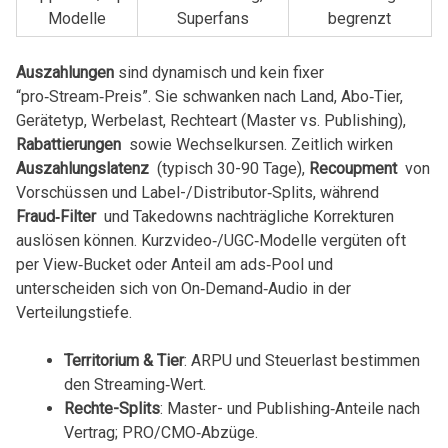
Modelle
Superfans
begrenzt
Auszahlungen
​sind ‌dynamisch ‌und kein fixer
“pro‑Stream‑Preis”. Sie schwanken⁢ nach Land, Abo‑Tier,
Gerätetyp, Werbelast, Rechteart (Master vs. Publishing),
Rabattierungen
‍ sowie Wechselkursen.‌ Zeitlich wirken
Auszahlungslatenz
⁣ (typisch 30-90 Tage),
Recoupment
⁢ von
⁤Vorschüssen und Label-/Distributor‑Splits, während
Fraud‑Filter
⁢ und ⁣Takedowns ⁢nachträgliche Korrekturen⁤
auslösen ‌können. Kurzvideo‑/UGC‑Modelle vergüten oft
per ⁤View‑Bucket oder Anteil ​am ‌ads‑Pool⁣ und
unterscheiden sich von On‑Demand‑Audio in der
Verteilungstiefe.
Territorium & Tier
: ARPU⁢ und Steuerlast bestimmen⁤
den Streaming‑Wert.
Rechte-Splits
: Master- und ‍Publishing‑Anteile ⁤nach
Vertrag; PRO/CMO‑Abzüge.