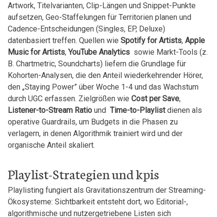
Artwork, Titelvarianten,​ Clip-Längen und Snippet-Punkte⁤
aufsetzen, Geo-Staffelungen‌ für Territorien planen und
Cadence-Entscheidungen (Singles, EP, Deluxe)⁢
datenbasiert treffen. Quellen wie
Spotify for Artists
,
Apple
Music for Artists
,
YouTube Analytics
⁢ sowie Markt-Tools⁣ (z.‍
B. Chartmetric, Soundcharts)‌ liefern die Grundlage⁢ für
‌Kohorten-Analysen, die den Anteil wiederkehrender Hörer,
den „Staying Power” über ​Woche ‍1-4 und das Wachstum
durch⁤ UGC erfassen. Zielgrößen wie
Cost per Save
,
Listener-to-Stream Ratio
und ‌
Time-to-Playlist
dienen als
operative⁣ Guardrails, um Budgets⁢ in die Phasen zu
verlagern,⁣ in denen ​Algorithmik ⁣trainiert⁤ wird und der
organische Anteil skaliert.
Playlist-Strategien und kpis
Playlisting fungiert ‍als Gravitationszentrum der Streaming-
Ökosysteme: Sichtbarkeit entsteht dort, wo ‍Editorial-,
‌algorithmische und nutzergetriebene Listen sich