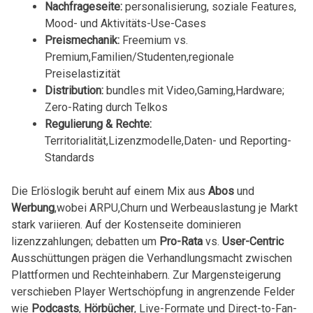
Nachfrageseite:
personalisierung, ‍soziale Features,
⁣Mood- und Aktivitäts-Use-Cases
Preismechanik:
Freemium vs.‍
Premium,Familien/Studenten,regionale
Preiselastizität
Distribution:
bundles mit Video,Gaming,Hardware;
Zero-Rating durch⁤ Telkos
Regulierung & Rechte:
Territorialität,Lizenzmodelle,Daten- und ‍Reporting-
Standards
Die Erlöslogik beruht auf ‌einem Mix aus⁢
Abos
‍und
Werbung
,wobei ARPU,Churn und Werbeauslastung je Markt
⁣stark variieren. Auf der‌ Kostenseite dominieren
lizenzzahlungen;‍ debatten um
Pro-Rata
‌vs.
User-Centric
Ausschüttungen prägen die Verhandlungsmacht zwischen
Plattformen und‌ Rechteinhabern.‌ Zur Margensteigerung
verschieben ⁣Player Wertschöpfung in angrenzende Felder‌
wie
Podcasts
,
Hörbücher
, ​Live-Formate und Direct-to-Fan-