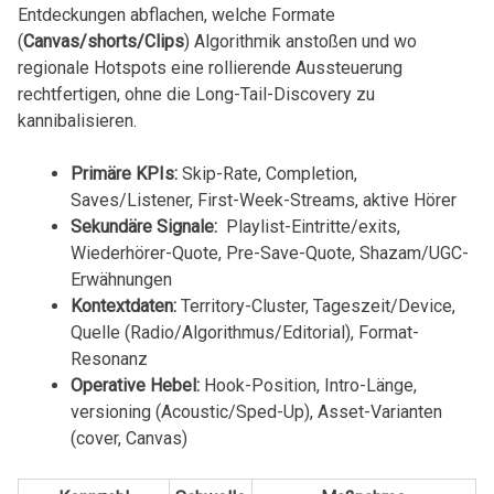
Entdeckungen abflachen,⁣ welche Formate⁤
(
Canvas/shorts/Clips
)⁢ Algorithmik⁣ anstoßen und⁣ wo
‍regionale ⁢Hotspots eine​ rollierende Aussteuerung
rechtfertigen, ohne die Long-Tail-Discovery ⁤zu
kannibalisieren.
Primäre KPIs:
Skip-Rate,‍ Completion,
Saves/Listener, First-Week-Streams, aktive⁤ Hörer
Sekundäre Signale:
‌ Playlist-Eintritte/exits,
Wiederhörer-Quote, Pre-Save-Quote, Shazam/UGC-
Erwähnungen
Kontextdaten:
Territory-Cluster, Tageszeit/Device,
Quelle (Radio/Algorithmus/Editorial), Format-
Resonanz
Operative Hebel:
Hook-Position, Intro-Länge,
versioning (Acoustic/Sped-Up), Asset-Varianten‍
(cover, ‍Canvas)