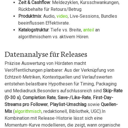
Zeit⁤ &⁣ Cashflow
: Meldezyklen, Kursschwankungen,
Rückbehalte⁤ für Retours/Betrug.
Produktmix
: Audio,
video
,⁤ Live‑Sessions,⁣ Bundles
beeinflussen​ Effektivrate.
Katalogstruktur
: Tiefe‌ vs. Breite,
anteil
​an
⁢algorithmischem vs. aktivem Hören.
Datenanalyse‍ für Releases
Präzise ‍Auswertung ​von Hördaten macht
⁤Veröffentlichungen ⁢planbarer: ⁢Aus​ der Verknüpfung von
Echtzeit-Metriken, Kontextquellen ⁣und Verlaufswerten
entstehen belastbare Hypothesen für Timing, Packaging
und Mediadruck.Besonders aufschlussreich sind
Skip-Rate
(0-30 ​s)
,
Completion ‌Rate
,
Save-/Like-Rate
,
First-Day-
Streams pro ⁤Follower
,‍
Playlist-Umschlag
sowie
Quellen-
Mix
(
algorithmisch
, redaktionell, Bibliothek, UGC).In⁤
Kombination mit Release-Historie lässt ‌sich eine
Momentum-Kurve⁣ modellieren,‌ die zeigt, wann organische