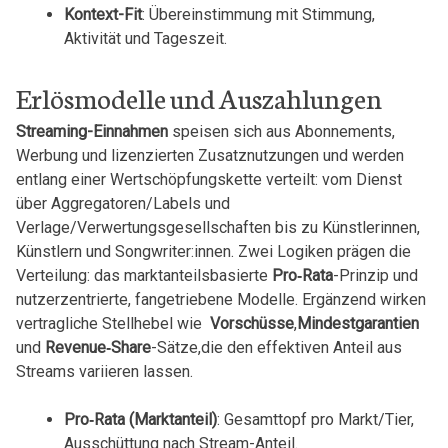
Kontext-Fit
: Übereinstimmung ⁢mit Stimmung,
Aktivität und ‍Tageszeit.
Erlösmodelle und Auszahlungen
Streaming-Einnahmen
⁣speisen sich ⁤aus Abonnements,
⁣Werbung und lizenzierten ⁢Zusatznutzungen und⁣ werden‌
entlang einer Wertschöpfungskette verteilt: vom Dienst
über Aggregatoren/Labels und
Verlage/Verwertungsgesellschaften bis zu Künstlerinnen,
Künstlern und⁣ Songwriter:innen.⁢ Zwei Logiken prägen die
Verteilung: ‍das marktanteilsbasierte
Pro‑Rata
-Prinzip‌ und
nutzerzentrierte, fangetriebene Modelle. Ergänzend wirken
vertragliche Stellhebel wie ⁢
Vorschüsse
,
Mindestgarantien
und
Revenue‑Share
-Sätze,die den effektiven Anteil aus
⁣Streams variieren lassen.
Pro‑Rata (Marktanteil)
: Gesamttopf pro Markt/Tier,
Ausschüttung​ nach Stream-Anteil.