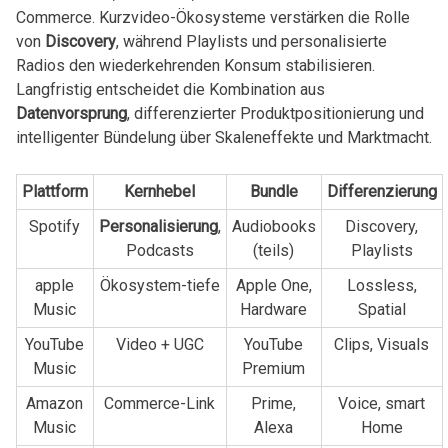
Commerce. Kurzvideo-Ökosysteme verstärken die‍ Rolle
von
Discovery
, während Playlists und⁤ personalisierte
‍Radios den ‍wiederkehrenden Konsum stabilisieren.⁢
Langfristig ​entscheidet die ⁣Kombination⁢ aus
Datenvorsprung
, ⁣differenzierter Produktpositionierung und
⁢intelligenter ⁢Bündelung‌ über Skaleneffekte und Marktmacht.
Plattform
Kernhebel
Bundle
Differenzierung
Spotify
Personalisierung
,
Audiobooks‌
Discovery,⁢
Podcasts
(teils)
Playlists
apple
Ökosystem-tiefe
Apple One,
Lossless,⁢
Music
Hardware
Spatial
YouTube
Video⁣ + UGC
YouTube
Clips, Visuals
Music
⁢Premium
Amazon
Commerce-Link
Prime,
Voice, smart
Music
Alexa
Home