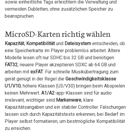
sowie‌ einheitliche Tags erleichtern die ⁤Verwaltung‍ und
vermeiden Dubletten, ohne zusätzlichen Speicher zu
beanspruchen.
MicroSD-Karten richtig wählen
Kapazität
,
Kompatibilität
und
Dateisystem
entscheiden, ob
eine Speicherkarte im Player problemlos arbeitet. Ältere
Modelle lesen oft nur SDHC bis 32 GB⁤ und benötigen
FAT32
, neuere Player akzeptieren SDXC ab 64 GB und
arbeiten mit
exFAT
. Für schnelle Musikübertragung zum‌
gerät genügt ‍in der Regel die
Geschwindigkeitsklasse
U1/V10
; höhere Klassen (U3/V30) bringen beim Abspielen
keinen Mehrwert.
A1/A2
-app-Klassen sind ⁤für audio
irrelevant, wichtiger⁤ sind
Markenware
, klare
Kapazitätsangaben und ein stabiler Controller. Fälschungen
lassen sich durch Kapazitätstests erkennen; bei Bedarf im
Player selbst formatieren, um bestmögliche Kompatibilität
zu erreichen.