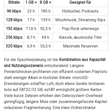
Bitrate
1 GB ≈
8 GB ≈
Geeignet für
96 kbps
23 h
185 h
Hörbücher, Podcasts
128 kbps
17 h
139 h
Mischmusik, Streaming-Rips
192 kbps
11,6 h
92,5 h
Pop/Rock unterwegs
256 kbps
8,7 h
69 h
Klassik, akustische Titel
320 kbps
6,9 h
55,5 h
Maximale Reserven
Für‍ die Speicherplanung‍ ist die
Kombination aus Kapazität
und Nutzungsszenario
entscheidend: Längere
Pendelstrecken profitieren von effizient codierten Playlists
statt weniger Alben in höchster Bitrate. microSD-
Erweiterungen schaffen Luft, doch ältere⁤ Geräte limitieren
teils auf ⁢FAT32/32 GB; exFAT ermöglicht größere Karten.
Viele⁤ kurze Dateien ⁤erhöhen den Dateisystem-Overhead
geringfügig; längere Mixe oder zusammengefasste Kapitel
‍reduzieren Fragmentierung. Eine klare Ordnerstruktur