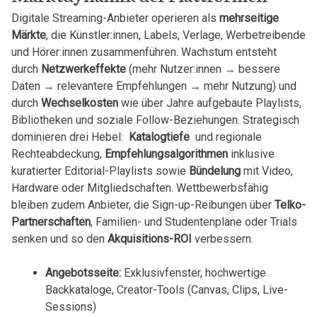
Digitale Streaming-Anbieter operieren als
mehrseitige
Märkte
, die‌ Künstler:innen,‍ Labels, ⁢Verlage,⁢ Werbetreibende
und Hörer:innen‌ zusammenführen. Wachstum ⁣entsteht
durch⁤
Netzwerkeffekte
⁢(mehr Nutzer:innen →​ bessere
Daten ⁢→⁤ relevantere Empfehlungen⁢ →‌ mehr Nutzung) ‍und
durch
Wechselkosten
‍wie ⁤über Jahre aufgebaute Playlists,
‍Bibliotheken ‍und soziale⁤ Follow-Beziehungen. Strategisch
dominieren ⁢drei⁢ Hebel: ‌
Katalogtiefe
​ und regionale
‍Rechteabdeckung,
Empfehlungsalgorithmen
inklusive⁢
kuratierter ⁢Editorial-Playlists⁢ sowie
Bündelung
mit Video,
‌Hardware oder​ Mitgliedschaften.⁤ Wettbewerbsfähig
bleiben zudem Anbieter, die‌ Sign-up-Reibungen über
Telko-
Partnerschaften
, ​Familien- und ‍Studentenpläne⁤ oder Trials
senken und ⁢so den
Akquisitions-ROI
verbessern.
Angebotsseite:
Exklusivfenster, hochwertige⁢
Backkataloge, Creator-Tools (Canvas, ​Clips, Live-
Sessions)