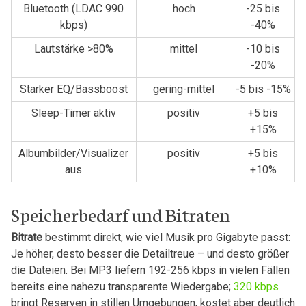
Bluetooth (LDAC 990
hoch
-25 bis
kbps)
-40%
Lautstärke >80%
mittel
-10 bis
-20%
Starker EQ/Bassboost
gering-mittel
-5 bis -15%
Sleep-Timer aktiv
positiv
+5 bis
+15%
Albumbilder/Visualizer
positiv
+5 bis​
aus
+10%
Speicherbedarf und Bitraten
Bitrate
bestimmt direkt,​ wie viel Musik pro Gigabyte passt:
Je höher, desto besser die Detailtreue – und‌ desto größer
die Dateien. Bei MP3 liefern 192-256 kbps in vielen Fällen
bereits eine nahezu transparente Wiedergabe; ‍
320 kbps
bringt Reserven in stillen Umgebungen, kostet aber deutlich