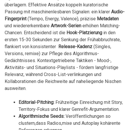
überlagern.‌ Effektive Ansätze koppeln kuratorische
Passung mit maschinenlesbaren⁢ Signalen: ein klarer
Audio-
Fingerprint
⁣(Tempo,⁣ Energy, Valence), präzise⁤
Metadaten
⁢
und wiedererkennbare
Artwork-Serien
erhöhen ⁤Matching-
Chancen.‌ Entscheidend ist die
Hook-Platzierung
in den
ersten 15-30‌ Sekunden ‍zur‌ Senkung der Frühabbruchrate,
flankiert von konsistenter ⁢
Release-Kadenz
(Singles,
Versions, remixe) zur Pflege des ⁤Algorithmus-
Gedächtnisses. Kontextgetriebene Taktiken ⁣- Mood-,
Aktivitäts- und Situations-Playlists -‌ fördern langfristige
Relevanz, während Cross-List-verlinkungen⁣ und
Kollaborationen⁣ die ⁣Reichweite⁢ auf‍ naheliegende⁢ Nischen‍
ausweiten.
Editorial-Pitching:
Frühzeitige Einreichung mit Story,
Territory-Fokus⁤ und klarer ⁤Genrefit-Argumentation.
Algorithmische Seeds:
Veröffentlichungen⁤ so
clustern,dass‍ Radios,mixe und Autoplay ‍kohärente