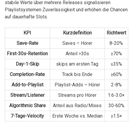
stabile ⁢Werte über mehrere Releases signalisieren
Playlistsystemen Zuverlässigkeit und erhöhen die ⁤Chancen
⁤auf dauerhafte Slots.
KPI
Kurzdefinition
Richtwert
Save-Rate
Saves‍ ÷ Hörer
8-20%
First-30s-Retention
Anteil ‍>30s
≥70%
Day-1-Skip
skips am⁤ ersten Tag
≤35%
Completion-Rate
Track bis Ende
≥60%
Add-to-Playlist
Playlist-Adds ÷ Hörer
2-8%
Stream/Listener
Streams pro Hörer
1.6-3.0×
Algorithmic Share
Anteil⁣ aus‍ Radio/Mixes
30-60%
7-Tage-Velocity
Erste Woche vs. Median
≥1.5×