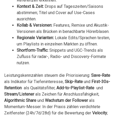
Referenzen ⁢erkennen.
Kontext & Zeit:
Drops⁤ auf Tageszeiten/Saisons‌
abstimmen; Titel ​und Cover auf Use-Cases
ausrichten.
Kollab &⁤ Versionen:
Features, Remixe‌ und Akustik-
Versionen als Brücken in⁣ benachbarte Hörerblasen.
Regionale Varianten:
Lokale Edits/Sprachen testen,
um Playlists‌ in einzelnen Märkten zu öffnen.
Shortform-Traffic:
Snippets und UGC-Trends als
Zufluss für radar-, ⁣Radio- und Discovery-Formate
nutzen.
Leistungskennzahlen ⁣steuern die Priorisierung:
Save-Rate
⁢als Indikator für Tiefeninteresse,
Skip-Rate
und
First-30s-
Retention
⁤ als ‌Qualitätsfilter,⁣
Add-to-Playlist-Rate
⁣ und
Stream/Listener
als Zeichen⁢ für Anschlussfähigkeit,
Algorithmic Share
​und
Wachstum der⁢ Follower
als
Momentum-Messer. In der Praxis zählen verdichtete
⁢Zeitfenster (24h/7d/28d) für die ⁤Bewertung der
Velocity
;