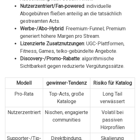
Nutzerzentriert/Fan‑powered
: ⁣individuelle
Abogebühren fließen​ anteilig⁣ an ⁣die tatsächlich
gestreamten Acts.
Werbe-/Abo-Hybrid
: Freemium-Funnel; Premium
⁣generiert höhere‌ Margen pro Stream.
Lizenzierte Zusatznutzungen
: UGC-Plattformen,
Fitness,‌ Games, telko-gebündelte Angebote.
Discovery-/Promo-Rabatte
: algorithmische
Sichtbarkeit gegen ⁣reduzierte Vergütungssätze.
Modell
gewinner-Tendenz
Risiko‌ für Katalog
Pro‑Rata
Top-Acts, ‍große
Long Tail
Kataloge
verwässert
Nutzerzentriert
Nischen, engagierte
Volatil bei
communities
passiven
Hörprofilen
Supporter-/Tip-
Direktbindung,
Skalierung