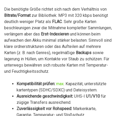
Die benötigte⁤ Größe richtet sich nach⁣ dem Verhältnis von
Bitrate/Format
⁣zur Bibliothek: MP3 mit 320 ⁢kbps benötigt
deutlich weniger Platz als
FLAC
. Sehr große‌ Karten
beschleunigen zwar die Mitnahme⁣ kompletter‍ Sammlungen,
verlängern aber das
Erst-Indexieren
und können‌ beim
aufwachen den Akku minimal stärker belasten. Sinnvoll sind
klare ordnerstrukturen oder das Aufteilen auf ⁤mehrere
Karten (z. B.‍ nach Genres), regelmäßige
Backups
sowie
lagerung in⁣ Hüllen, um Kontakte ‍vor Staub zu schützen. Für
unterwegs bewähren sich robuste Karten mit Temperatur-
und Feuchtigkeitsschutz.
Kompatibilität prüfen:
max
. Kapazität, unterstützte
kartentypen⁤ (SDHC/SDXC) und Dateisystem.
Ausreichende geschwindigkeit:
UHS-I
U1/V10
für
zügige⁣ Transfers ausreichend.
Zuverlässigkeit vor Rohspeed:
Markenkarte,
Garantie, Temperatur-⁣ und Stoßschutz.