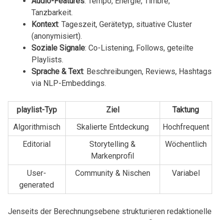
Audio-Features
: Tempo, Energie,‌ Timbre,‌
Tanzbarkeit.
Kontext
: Tageszeit, Gerätetyp, situative ​Cluster⁢
(anonymisiert).
Soziale⁣ Signale
: Co-Listening, ⁢Follows,⁢ geteilte
Playlists.
Sprache & Text
: Beschreibungen, Reviews,⁢ Hashtags
​via NLP-Embeddings.
playlist-Typ
Ziel
Taktung
Algorithmisch
Skalierte Entdeckung
Hochfrequent
Editorial
Storytelling‍ &
Wöchentlich
Markenprofil
User-
Community & Nischen
Variabel
generated
Jenseits der Berechnungsebene strukturieren ‍redaktionelle⁤