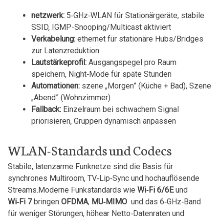
netzwerk:
5‑GHz‑WLAN⁣ für‌ Stationärgeräte, stabile
SSID, IGMP-Snooping/Multicast aktiviert
Verkabelung:
​ethernet für ‌stationäre Hubs/Bridges⁣
zur⁤ Latenzreduktion
Lautstärkeprofil:
Ausgangspegel pro​ Raum
speichern, Night‑Mode für späte Stunden
Automationen:
szene „Morgen”‌ (Küche + ​Bad), Szene‍
„Abend” (Wohnzimmer)
Fallback:
Einzelraum bei schwachem Signal
priorisieren, Gruppen ⁣dynamisch anpassen
WLAN-Standards und Codecs
Stabile, latenzarme Funknetze sind ‌die Basis für
synchrones Multiroom, ​TV‑Lip‑Sync ⁣und hochauflösende
Streams.Moderne Funkstandards wie⁢
Wi‑Fi 6/6E
und
Wi‑Fi 7
bringen
OFDMA
,
MU‑MIMO
‍ und das 6‑GHz‑Band
für‌ weniger Störungen, höhear Netto‑Datenraten und⁤