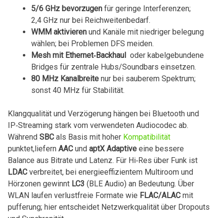
5/6 GHz bevorzugen
für geringe Interferenzen;
2,4 GHz nur bei⁢ Reichweitenbedarf.
WMM aktivieren
und ‍Kanäle mit niedriger belegung
wählen; bei Problemen DFS meiden.
Mesh mit ‌Ethernet‑Backhaul
‍ oder⁤ kabelgebundene
Bridges ‌für zentrale Hubs/Soundbars‌ einsetzen.
80 MHz Kanalbreite
nur bei⁣ sauberem Spektrum;​
sonst 40 MHz für Stabilität.
Klangqualität und Verzögerung hängen bei Bluetooth und
IP‑Streaming stark⁤ vom verwendeten Audiocodec‍ ab.
Während
SBC
als‌ Basis mit hoher ‍
Kompatibilität
punktet,liefern⁢
AAC
und
aptX⁢ Adaptive
eine ​bessere
Balance aus Bitrate und Latenz. ‌Für Hi‑Res über Funk‍ ist
LDAC
verbreitet, ⁣bei energieeffizientem Multiroom⁢ und
Hörzonen gewinnt
LC3
​(BLE Audio) an Bedeutung. Über
WLAN laufen‌ verlustfreie Formate wie‍
FLAC/ALAC
mit
pufferung; hier entscheidet Netzwerkqualität ⁢über Dropouts