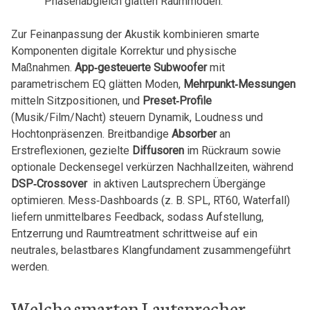
Phasenabgleich glätten Raummoden.
Zur Feinanpassung der Akustik ‍kombinieren​ smarte
Komponenten digitale Korrektur und physische
Maßnahmen.
App‑gesteuerte⁣ Subwoofer
mit
parametrischem⁤ EQ‌ glätten Moden,
Mehrpunkt‑Messungen
mitteln Sitzpositionen, und
Preset‑Profile
(Musik/Film/Nacht) steuern‍ Dynamik, Loudness und
Hochtonpräsenzen. Breitbandige
Absorber
an
⁣Erstreflexionen, gezielte
Diffusoren
im Rückraum sowie
optionale Deckensegel verkürzen ⁣Nachhallzeiten, während
DSP‑Crossover
⁣ in aktiven⁣ Lautsprechern Übergänge
optimieren. Mess‑Dashboards (z. ⁣B.⁤ SPL,⁢ RT60, Waterfall)
liefern unmittelbares Feedback, sodass Aufstellung,
Entzerrung und Raumtreatment schrittweise ⁢auf ein
neutrales, belastbares Klangfundament zusammengeführt⁤
werden.
Welche⁣ smarten Lautsprecher