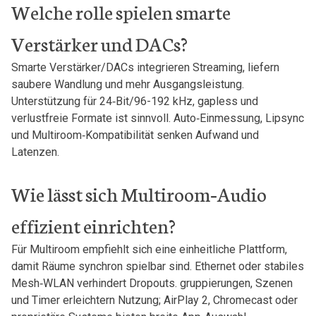
Welche‍ rolle spielen smarte​
Verstärker und DACs?
Smarte Verstärker/DACs integrieren Streaming, liefern
saubere Wandlung⁣ und⁤ mehr Ausgangsleistung.
Unterstützung für​ 24‑Bit/96-192⁢ kHz, gapless und
verlustfreie‌ Formate ist sinnvoll.⁢ Auto‑Einmessung, Lipsync
und Multiroom‑Kompatibilität senken Aufwand‌ und
Latenzen.
Wie lässt sich⁣ Multiroom‑Audio‍
effizient einrichten?
Für Multiroom empfiehlt⁣ sich eine einheitliche ​Plattform,
damit Räume synchron spielbar sind. Ethernet oder stabiles
Mesh‑WLAN verhindert Dropouts. gruppierungen, Szenen
und Timer erleichtern Nutzung; AirPlay 2, Chromecast oder