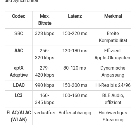
und Synchronität.
Codec
Max.
Latenz
Merkmal
⁤Bitrate
SBC
328 kbps
150-220 ms
Breite‍
Kompatibilität
AAC
256-
120-180 ms
Effizient,
320 kbps
Apple‑Ökosyste
aptX
279-
80-120 ms
Dynamische
Adaptive
420 kbps
Anpassung
LDAC
990 kbps
150-200 ms
Hi‑Res bis ​24/96
LC3
160-
100-160 ms
BLE Audio,
345 kbps
‌effizient
FLAC/ALAC
verlustfrei
Buffer‑abhängig
Hochwertiges
(WLAN)
Streaming