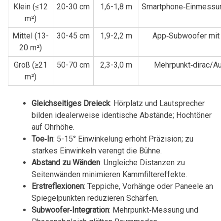
Klein (≤12
20-30 cm
1,6-1,8 m
Smartphone‑Einmessun
m²)
Mittel (13-
30-45 cm
1,9-2,2 ⁤m
App‑Subwoofer mit 
20 m²)
Groß (≥21
50-70 cm
2,3-3,0 m
Mehrpunkt‑dirac/A
m²)
Gleichseitiges Dreieck
: Hörplatz und Lautsprecher
bilden idealerweise identische Abstände; Hochtöner
auf⁤ Ohrhöhe.
Toe‑In
: 5-15° Einwinkelung erhöht Präzision; zu⁤
starkes Einwinkeln verengt die Bühne.
Abstand ⁣zu⁣ Wänden
: Ungleiche Distanzen zu
Seitenwänden minimieren Kammfiltereffekte.
Erstreflexionen
: Teppiche, Vorhänge oder Paneele an
Spiegelpunkten reduzieren ⁤Schärfen.
Subwoofer‑Integration
: Mehrpunkt‑Messung⁣ und