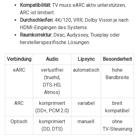
Kompatibilität:
TV muss eARC aktiv unterstützen;
ARC ist limitiert.
Durchschleifen:
4K/120,⁣ VRR, Dolby ⁢Vision je nach
HDMI‑Eingängen des Systems.
Raumkorrektur:
Dirac, Audyssey, ⁤Trueplay oder⁤
herstellerspezifische Lösungen.
Verbindung
Audio
Lipsync
Besonderheit
eARC
verlustfrei
automatisch
hohe
(truehd,​
Bandbreite
DTS‑HD,
Atmos)
ARC
komprimiert⁤
variabel
breit
(DD+, PCM 2.0)
kompatibel
Optisch
komprimiert
manuell
ohne
(DD, DTS)
TV‑Steuerung