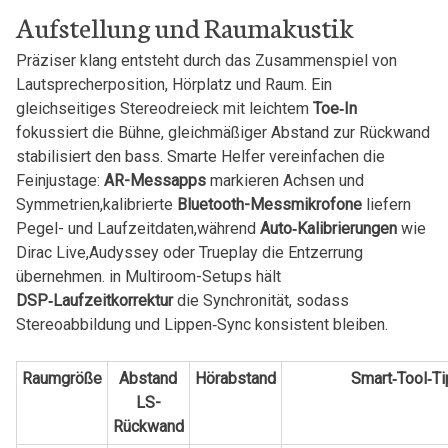
Aufstellung⁣ und Raumakustik
Präziser​ klang entsteht durch das Zusammenspiel von
Lautsprecherposition, Hörplatz und ⁤Raum. Ein
gleichseitiges Stereodreieck mit leichtem
Toe‑In
fokussiert ⁤die Bühne, ⁤gleichmäßiger⁤ Abstand zur Rückwand
stabilisiert den bass. ‍Smarte Helfer vereinfachen‌ die
Feinjustage:
AR-Messapps
markieren Achsen und
Symmetrien,kalibrierte
Bluetooth-Messmikrofone
liefern
Pegel- und Laufzeitdaten,während
Auto‑Kalibrierungen
wie
Dirac Live,Audyssey oder Trueplay ‍die Entzerrung
übernehmen.‌ in Multiroom-Setups hält
DSP‑Laufzeitkorrektur
die⁢ Synchronität, sodass
Stereoabbildung und Lippen‑Sync konsistent bleiben.
Raumgröße
Abstand
Hörabstand
Smart‑Tool‑T
LS-
Rückwand