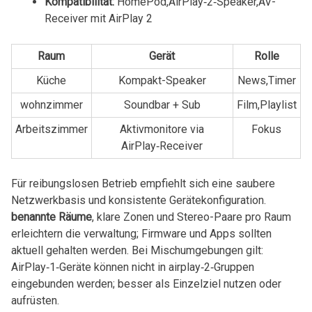
Kompatibilität:
HomePod,AirPlay‑2‑Speaker,AV-
Receiver ⁤mit AirPlay 2
Raum
Gerät
Rolle
Küche
Kompakt-Speaker
News,Timer
wohnzimmer
Soundbar⁢ + ​Sub
Film,Playlist
Arbeitszimmer
Aktivmonitore via
Fokus
AirPlay‑Receiver
Für reibungslosen Betrieb​ empfiehlt sich eine​ saubere
Netzwerkbasis und konsistente Gerätekonfiguration.
benannte Räume
,⁣ klare Zonen ‌und Stereo-Paare⁤ pro Raum
erleichtern die‍ verwaltung; Firmware und ⁤Apps sollten
aktuell⁣ gehalten werden. Bei⁣ Mischumgebungen gilt:
⁤AirPlay‑1‑Geräte können nicht in airplay‑2‑Gruppen
eingebunden⁢ werden;‌ besser‌ als Einzelziel nutzen oder
aufrüsten.