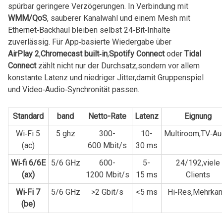
spürbar​ geringere Verzögerungen.⁢ In Verbindung‌ mit⁢
WMM/QoS
, ⁢sauberer Kanalwahl und einem Mesh mit
Ethernet‑Backhaul bleiben⁤ selbst 24‑Bit‑Inhalte​
zuverlässig. Für App‑basierte Wiedergabe ⁤über
AirPlay 2
,
Chromecast built‑in
,
Spotify Connect
oder
Tidal⁣
Connect
zählt nicht nur der⁢ Durchsatz,sondern ​vor allem
konstante Latenz und‌ niedriger Jitter,damit Gruppenspiel
und‍ Video‑Audio‑Synchronität passen.
Standard
band
Netto-Rate
Latenz
Eignung
Wi‑Fi 5
5 ghz
300-
10-
Multiroom,TV‑Au
(ac)
600 Mbit/s
30 ms
Wi‑fi 6/6E
5/6 GHz
600-
5-
24/192,viele‌
‌(ax)
1200 Mbit/s
15 ms
Clients
Wi‑Fi 7
5/6 GHz
>2 Gbit/s
<5 ms
Hi‑Res,Mehrkan
(be)