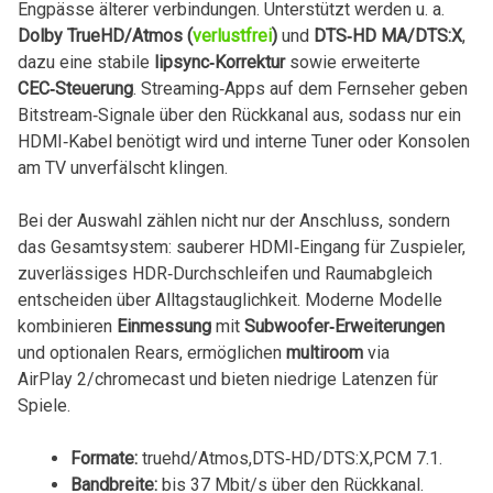
Engpässe älterer verbindungen. ‍Unterstützt ‌werden u. a.
Dolby TrueHD/Atmos (
verlustfrei
)
und
DTS‑HD MA/DTS:X
,
dazu eine stabile
lipsync‑Korrektur
sowie erweiterte
CEC‑Steuerung
. Streaming‑Apps auf dem Fernseher geben
Bitstream‑Signale über den Rückkanal ⁤aus, ⁤sodass nur ein
HDMI‑Kabel benötigt wird‌ und ‍interne⁢ Tuner oder Konsolen
am TV unverfälscht klingen.
Bei der Auswahl zählen ⁣nicht ⁤nur ⁤der⁢ Anschluss, sondern
⁣das Gesamtsystem: ⁣sauberer HDMI‑Eingang​ für Zuspieler,
zuverlässiges HDR‑Durchschleifen und ‍Raumabgleich⁤
entscheiden ⁣über Alltagstauglichkeit. Moderne Modelle⁤
kombinieren⁣
Einmessung
mit
Subwoofer‑Erweiterungen
und optionalen Rears, ermöglichen
multiroom
via
AirPlay 2/chromecast und bieten niedrige Latenzen für
Spiele.
Formate:
truehd/Atmos,DTS‑HD/DTS:X,PCM 7.1.
Bandbreite:
bis 37 Mbit/s über⁢ den ‍Rückkanal.