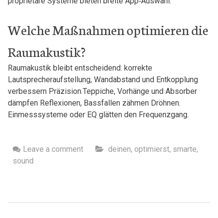
proprietäre Systeme⁣ bieten breite App‑Auswahl.
Welche Maßnahmen optimieren die
⁤Raumakustik?
Raumakustik⁤ bleibt entscheidend: korrekte
Lautsprecheraufstellung, Wandabstand ​und Entkopplung
verbessern Präzision.Teppiche, Vorhänge ‌und Absorber
dämpfen ⁣Reflexionen, Bassfallen zähmen Dröhnen.
Einmesssysteme oder ‍EQ glätten‌ den Frequenzgang.
Leave a comment
deinen
,
optimierst
,
smarte
,
sound