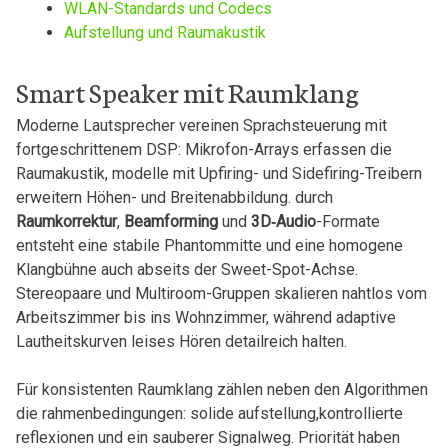
WLAN-Standards und​ Codecs
Aufstellung und Raumakustik
Smart⁣ Speaker mit Raumklang
Moderne Lautsprecher vereinen Sprachsteuerung mit
fortgeschrittenem DSP: Mikrofon-Arrays erfassen ‍die
Raumakustik, modelle mit Upfiring- und Sidefiring-Treibern⁤
erweitern Höhen- und Breitenabbildung. durch
Raumkorrektur
,
Beamforming
und
3D‑Audio
-Formate
entsteht eine stabile Phantommitte und eine homogene
Klangbühne auch abseits der Sweet-Spot-Achse.
Stereopaare und Multiroom-Gruppen skalieren nahtlos vom
Arbeitszimmer bis ins ‍Wohnzimmer, während adaptive
‍Lautheitskurven leises⁤ Hören detailreich halten.
Für konsistenten Raumklang zählen neben den Algorithmen
die rahmenbedingungen: ​solide aufstellung,kontrollierte
reflexionen und ein sauberer Signalweg. Priorität haben