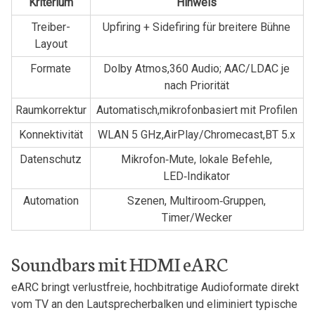
Kriterium
Hinweis
Treiber-
Upfiring + Sidefiring für breitere Bühne
Layout
Formate
Dolby Atmos,360 ⁢Audio; AAC/LDAC‌ je
nach Priorität
Raumkorrektur
Automatisch,mikrofonbasiert ​mit Profilen
Konnektivität
WLAN 5 GHz,AirPlay/Chromecast,BT 5.x
Datenschutz
Mikrofon‑Mute, lokale Befehle,
⁣LED‑Indikator
Automation
Szenen,⁤ Multiroom‑Gruppen,
⁤Timer/Wecker
Soundbars mit HDMI eARC
eARC bringt verlustfreie, hochbitratige Audioformate direkt
vom TV⁢ an ⁤den Lautsprecherbalken und eliminiert typische