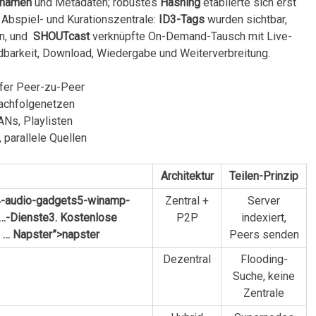
inamen
und Metadaten; robustes​
Hashing
etablierte sich erst ​
 Abspiel- und Kurationszentrale:
ID3-Tags
wurden sichtbar,
, und ⁤
SHOUTcast
verknüpfte On-Demand-Tausch mit ⁢Live-
ndbarkeit, Download, Wiedergabe und Weiterverbreitung.
fer Peer-zu-Peer
 Nachfolgenetzen
Ns, Playlisten
 parallele Quellen
Architektur
Teilen-Prinzip
4-audio-gadgets5-winamp-
Zentral +⁤
Server
. …-Dienste3. Kostenlose
P2P
indexiert,
 … Napster”>napster
Peers senden
Dezentral
Flooding-
Suche, ​keine
Zentrale