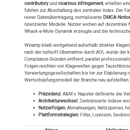
contributory
und
vicarious infringement
, erließen ei
führten zur Abschaltung des zentralen Index. Der F
reiner Datenübertragung, normalisierte
DMCA-Notic
lizenzierter Modelle. Nutzer wichen auf ‍dezentrale
Whack‑a‑Mole-Dynamik erzeugte und die technische 
Winamp blieb ⁤weitgehend außerhalb direkter Klagen,
nach der nullsoft-Übernahme durch AOL wurde der ku
Compliance‑Gründen entfernt; parallel professionali
Folgen reichten von Klagewellen gegen ​Tauschbörse
Verwertungsgesellschaften bis hin zur Etablierung ⁢
Wertschöpfungsmodell der Branche neu aufstellten.
Präzedenz:
A&M ⁤v. Napster definierte die Ve
Architekturwechsel:
Zentralisierte Indexe wi
Nutzerfolgen:
Abmahnungen, Netzsperren, höh
Plattformstrategien:
Filter, Lizenzen, Geobloc