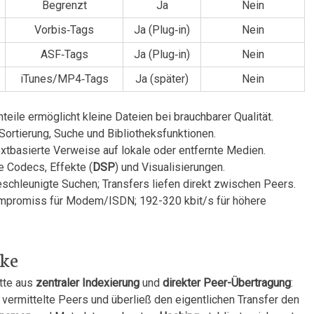
Begrenzt
Ja
Nein
Vorbis‑Tags
Ja (Plug‑in)
Nein
ASF‑Tags
Ja (Plug‑in)
Nein
iTunes/MP4‑Tags
Ja (später)
Nein
teile ermöglicht kleine Dateien ⁤bei brauchbarer Qualität.
Sortierung, Suche und Bibliotheksfunktionen.
textbasierte‌ Verweise auf lokale oder entfernte Medien.
e Codecs, Effekte (
DSP
) und Visualisierungen.
eschleunigte Suchen; ‍Transfers liefen⁤ direkt zwischen Peers.
 Kompromiss für Modem/ISDN; 192-320 ‍kbit/s ​für höhere
ke
tte⁤ aus
zentraler Indexierung
und
direkter Peer-Übertragung
:⁢
ermittelte Peers und überließ den eigentlichen Transfer den⁢