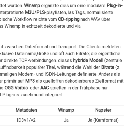
ttet wurden.
Winamp
ergänzte dies‍ um eine modulare
Plug-in-
nterpretierte
M3U/PLS
-playlisten, las Tags, normalisierte
ypische Workflow reichte vom
CD-ripping
nach WAV⁣ über
s Winamp in echtzeit dekodierte und via
cht zwischen Dateiformat und Transport.⁤ Die Clients meldeten
nklusive Dateiname,Größe und oft auch Bitrate; ‍die eigentliche
r direkte TCP-verbindungen.⁤ dieses
hybride Modell
(zentrale
uffindbarkeit populärer Titel, während die⁤ Wahl ⁤der
Bitrate
(z.
amaligen Modem- und ISDN‑Leitungen definierte. Anders als‍
er primär auf
MP3
als quelloffen dekodierbares Zielformat mit
wie
OGG Vorbis
⁤ oder
AAC
⁢spielten in ‍der Frühphase nur⁤
t Plug-ins zunehmend integriert.
Metadaten
Winamp
Napster
ID3v1/v2
Ja
Ja (Kernformat)