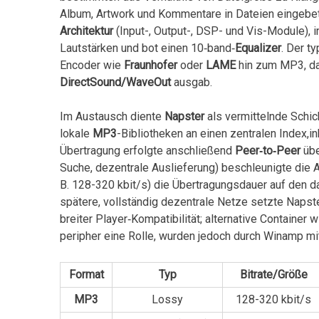
Album, Artwork und Kommentare in Dateien eingebe
Architektur
(Input-, Output-, ⁢DSP- und Vis-Module), i
Lautstärken und bot einen 10‑band‑
Equalizer
. Der t
Encoder wie
Fraunhofer
oder
LAME
hin ⁢zum MP3, da
DirectSound/WaveOut
ausgab.
Im Austausch diente
Napster
als⁢ vermittelnde Schi
⁤lokale
MP3
-Bibliotheken​ an einen⁣ zentralen Index,i
Übertragung erfolgte anschließend
Peer‑to‑Peer
übe
Suche, ‌dezentrale Auslieferung) beschleunigte⁤ die A
B. 128-320 kbit/s) die Übertragungsdauer auf den d
spätere, vollständig dezentrale Netze setzte⁤ Napst
breiter Player‑Kompatibilität; alternative Container ⁢
peripher eine Rolle, wurden jedoch durch Winamp ⁤mi
Format
Typ
Bitrate/Größe
MP3
Lossy
128-320 kbit/s