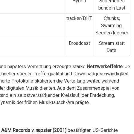
Hybrid
Supernodes
bündeln Last
tracker/DHT
Chunks,
Swarming,
Seeder/leecher
Broadcast
Stream ‍statt
Datei
nd napsters Vermittlung erzeugte starke
Netzwerkeffekte
: Je
hneller stiegen Trefferqualität und Downloadgeschwindigkeit.‍
rte ⁢Protokolle skalierten die ‌Verteilung⁤ weiter, während
l” der digitalen Musik dienten. Aus dem Zusammenspiel von
and ein selbstverstärkender Kreislauf, der Entdeckung,
Dynamik der frühen Musiktausch-Ära prägte.
n
A&M Records v. napster (2001)
bestätigten US-Gerichte