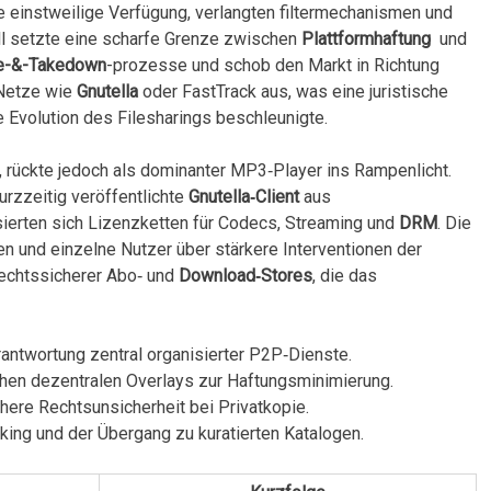
ne einstweilige Verfügung,‌ verlangten filtermechanismen und
all setzte eine scharfe Grenze zwischen
Plattformhaftung
⁤ und
e-&-Takedown
-prozesse und schob den Markt in Richtung
 Netze wie
Gnutella
oder FastTrack aus, ⁤was eine juristische
Evolution des Filesharings beschleunigte.
 rückte jedoch als dominanter MP3‑Player‍ ins Rampenlicht.
rzzeitig veröffentlichte
Gnutella‑Client
aus
sierten sich Lizenzketten für Codecs, Streaming und
DRM
. Die
n und einzelne Nutzer über stärkere Interventionen der
rechtssicherer Abo‑ und
Download‑Stores
, die das
rantwortung zentral ‍organisierter P2P‑Dienste.
chen dezentralen ⁣Overlays zur Haftungsminimierung.
ere Rechtsunsicherheit bei Privatkopie.
king und​ der Übergang zu kuratierten Katalogen.