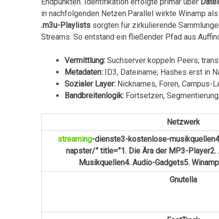
Endpunkten. Identifikation erfolgte primär über
Date
in nachfolgenden Netzen.Parallel wirkte Winamp als
.m3u-Playlists
sorgten für zirkulierende Sammlungen
Streams. So entstand ein fließender Pfad aus Auffi
Vermittlung:
Suchserver koppeln Peers; trans
Metadaten:
​ID3,​ Dateiname; Hashes ⁤erst in
Sozialer Layer:
Nicknames, Foren, Campus-LA
Bandbreitenlogik:
Fortsetzen, Segmentierung,
Netzwerk
streaming
-dienste3-kostenlose-musikquellen
napster/” title=”1. Die Ära der MP3-Player2
Musikquellen4. Audio-Gadgets5. Winamp
Gnutella