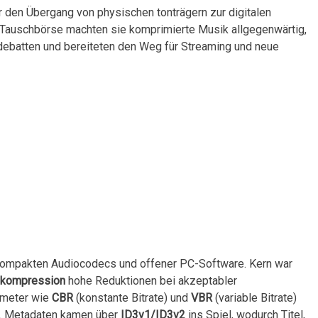
den Übergang von physischen tonträgern zur digitalen
-Tauschbörse machten⁤ sie komprimierte Musik allgegenwärtig,
batten und bereiteten den⁢ Weg für ‍Streaming und neue
f kompakten ⁤Audiocodecs und offener PC-Software. Kern war
-kompression
hohe Reduktionen bei akzeptabler
meter ⁢wie
CBR
(konstante Bitrate) und
VBR
(variable Bitrate)
g. Metadaten kamen über
ID3v1/ID3v2
ins Spiel, wodurch Titel,