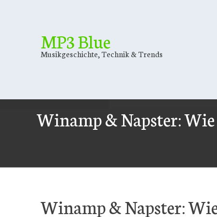
Skip
to
content
MP3 Blue
Musikgeschichte, Technik & Trends
Winamp & Napster: Wie z
Winamp & Napster: Wie 