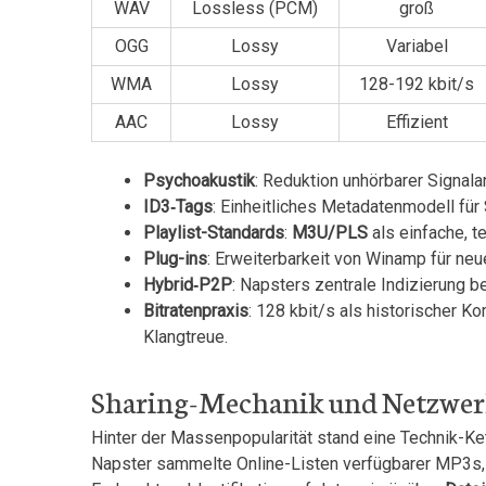
WAV
Lossless ⁤(PCM)
groß
OGG
Lossy
Variabel
WMA
Lossy
128-192 kbit/s
AAC
Lossy
Effizient
Psychoakustik
: Reduktion unhörbarer Signalan
ID3‑Tags
: Einheitliches Metadatenmodell für 
Playlist-Standards
:
M3U/PLS
als ⁤einfache, 
Plug-ins
: Erweiterbarkeit von Winamp für neu
Hybrid‑P2P
: Napsters zentrale Indizierung b
Bitratenpraxis
:‍ 128⁢ kbit/s als historischer
Klangtreue.
Sharing-Mechanik und Netzwer
Hinter der Massenpopularität ⁣stand ‍eine Technik-Ke
Napster sammelte Online-Listen verfügbarer MP3s, v