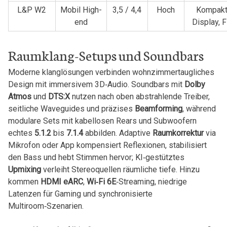
L&P W2
Mobil⁢ High-
3,5 / ⁣4,4
Hoch
Kompak
end
Display, F
Raumklang-Setups und Soundbars
Moderne klanglösungen‍ verbinden wohnzimmertaugliches
‌Design mit immersivem 3D‑Audio. Soundbars mit
Dolby
Atmos
​und
DTS:X
nutzen nach oben abstrahlende Treiber,
seitliche Waveguides und präzises
Beamforming
,⁤ während
modulare Sets mit kabellosen Rears und Subwoofern ​
echtes⁤
5.1.2
bis
7.1.4
abbilden. Adaptive
Raumkorrektur
via
Mikrofon ⁤oder App kompensiert Reflexionen, stabilisiert
den​ Bass und hebt Stimmen hervor;​ KI‑gestütztes ‍
Upmixing
‌verleiht ‌Stereoquellen räumliche tiefe.⁢ Hinzu
kommen
HDMI eARC
,
Wi‑Fi 6E
‑Streaming, niedrige
Latenzen ⁣für Gaming und ⁣synchronisierte
⁤Multiroom‑Szenarien.