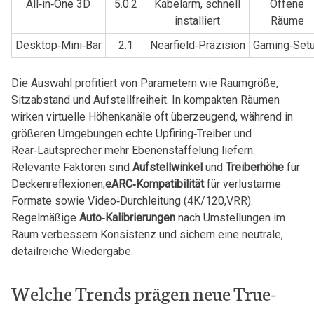
All‑in‑One 3D
5.0.2
Kabelarm, schnell⁢
Offene
installiert
‌Räume
Desktop‑Mini‑Bar
2.1
Nearfield‑Präzision
Gaming‑Set
Die Auswahl profitiert von‌ Parametern ‌wie Raumgröße,
Sitzabstand ⁤und Aufstellfreiheit. In kompakten Räumen
wirken virtuelle ‍Höhenkanäle oft überzeugend, während in
größeren Umgebungen echte ⁢Upfiring‑Treiber und‍
Rear‑Lautsprecher mehr Ebenenstaffelung ⁤liefern.
Relevante⁣ Faktoren sind
Aufstellwinkel
und
Treiberhöhe
für
Deckenreflexionen,
eARC‑Kompatibilität
⁢für verlustarme
‌Formate sowie Video‑Durchleitung (4K/120,VRR).
Regelmäßige
Auto‑Kalibrierungen
‌nach Umstellungen im
Raum verbessern Konsistenz und sichern eine neutrale,
detailreiche‌ Wiedergabe.
Welche Trends prägen ⁢neue True-