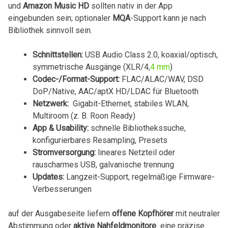
und
Amazon Music HD
sollten⁢ nativ in ⁣der App
eingebunden ⁣sein; optionaler
MQA
-Support kann je ​nach
Bibliothek sinnvoll​ sein.
Schnittstellen:
USB Audio Class 2.0, koaxial/optisch,
symmetrische⁢ Ausgänge (XLR/4,
4‍ mm
)
Codec-/Format-Support:
‌FLAC/ALAC/WAV, DSD
DoP/Native,⁢ AAC/aptX HD/LDAC ​für ⁣Bluetooth
Netzwerk:
​ Gigabit-Ethernet, ⁢stabiles​ WLAN,
Multiroom (z. B. Roon‌ Ready)
App & Usability:
schnelle Bibliothekssuche,
konfigurierbares Resampling, Presets
Stromversorgung:
⁤lineares Netzteil oder
⁣rauscharmes‍ USB,‍ galvanische⁣ trennung
Updates:
Langzeit-Support, regelmäßige Firmware-
Verbesserungen
auf ⁤der Ausgabeseite liefern
offene Kopfhörer
mit neutraler
⁢Abstimmung‌ oder⁢
aktive Nahfeldmonitore
‌ eine präzise