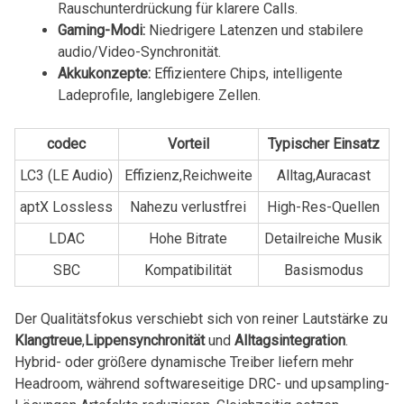
⁤Rauschunterdrückung für ⁢klarere Calls.
Gaming-Modi:
Niedrigere Latenzen und stabilere
audio/Video-Synchronität.
Akkukonzepte:
Effizientere Chips, intelligente
Ladeprofile,‍ langlebigere Zellen.
codec
Vorteil
Typischer Einsatz
LC3 (LE Audio)
Effizienz,Reichweite
Alltag,Auracast
aptX Lossless
Nahezu ‍verlustfrei
High-Res-Quellen
LDAC
Hohe Bitrate
Detailreiche Musik
SBC
Kompatibilität
Basismodus
Der Qualitätsfokus verschiebt sich⁣ von reiner Lautstärke zu⁣
Klangtreue
,
Lippensynchronität
und
Alltagsintegration
.
Hybrid-⁣ oder größere⁢ dynamische ⁢Treiber ​liefern mehr ​
Headroom, während softwareseitige DRC- und upsampling-