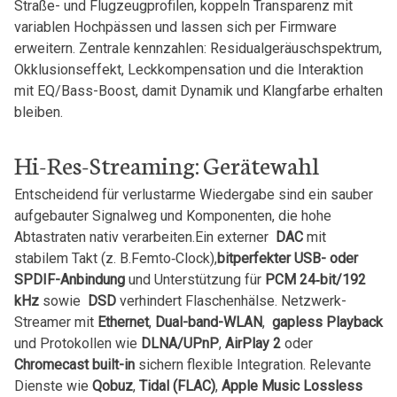
Straße- und Flugzeugprofilen, koppeln ‍Transparenz ⁢mit
variablen⁤ Hochpässen und lassen sich ‍per Firmware
erweitern. Zentrale kennzahlen: Residualgeräuschspektrum,
Okklusionseffekt, Leckkompensation und die⁤ Interaktion
mit​ EQ/Bass-Boost, damit Dynamik und Klangfarbe erhalten
⁤bleiben.
Hi-Res-Streaming:‌ Gerätewahl
Entscheidend für verlustarme Wiedergabe sind ein sauber
⁤aufgebauter‍ Signalweg⁣ und Komponenten, die hohe
Abtastraten nativ verarbeiten.Ein externer ‌
DAC
mit‌
stabilem ‍Takt ⁤(z. B.Femto‑Clock),
bitperfekter USB- oder
SPDIF-Anbindung
und Unterstützung für⁣
PCM 24‑bit/192
kHz
sowie ⁤
DSD
verhindert Flaschenhälse. Netzwerk-
Streamer ‌mit
Ethernet
,
Dual-band-WLAN
, ⁤
gapless Playback
​und Protokollen wie
DLNA/UPnP
,
AirPlay 2
oder⁣
Chromecast built-in
sichern flexible Integration. Relevante
Dienste wie
Qobuz
,​
Tidal (FLAC)
,
Apple Music⁤ Lossless