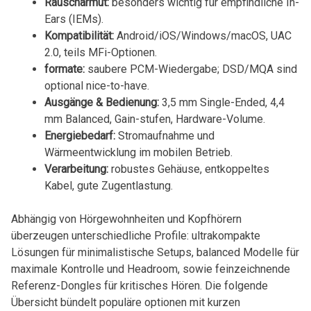
Rauscharmut:
besonders wichtig für empfindliche In-
Ears (IEMs).
Kompatibilität:
Android/iOS/Windows/macOS, UAC
2.0, teils⁤ MFi-Optionen.
formate:
saubere⁣ PCM-Wiedergabe; DSD/MQA sind⁢
optional ‌nice-to-have.
Ausgänge ⁣& Bedienung:
⁤3,5 mm‌ Single-Ended, 4,4
mm Balanced, Gain-stufen, Hardware-Volume.
Energiebedarf:
Stromaufnahme und‌
Wärmeentwicklung im mobilen Betrieb.
Verarbeitung:
robustes Gehäuse, entkoppeltes
Kabel, gute Zugentlastung.
Abhängig von Hörgewohnheiten und ​Kopfhörern
überzeugen unterschiedliche⁤ Profile:​ ultrakompakte
Lösungen für minimalistische Setups, balanced Modelle für
maximale Kontrolle ​und Headroom, sowie feinzeichnende
Referenz-Dongles für kritisches Hören. Die folgende​
Übersicht bündelt populäre optionen mit kurzen