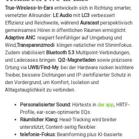
True-Wireless-In-Ears
⁢entwickeln ​sich in ⁤Richtung​ smarter,
vernetzter ⁢Allrounder:⁢
LE Audio
mit
LC3
verbessert
Effizienz und Reichweite,⁤ während
Auracast
‍perspektivisch ​
gemeinsames Hören‍ in öffentlichen Räumen ermöglicht.
Adaptive⁢ ANC
‌ reagiert ‌feinfühliger ⁤auf Umgebung und
Wind,
Transparenzmodi
⁢ klingen natürlicher mit ​Stimmfokus.
⁢Zudem⁣ stabilisiert‌
Bluetooth 5.3
‌Multipoint-Verbindungen,
und Ladecases bringen ‍
Qi2-Magnetladen
sowie präzisere
Ortung via
UWB/Find-My
. ⁤bei der Hardware⁣ rücken leichtere⁤
Treiber, bessere​ Dichtungen‌ und IP-zertifizierter Schutz‌ in
den Vordergrund, um Komfort, Isolation‌ und
Alltagstauglichkeit zu ​verbinden.
Personalisierter ⁢Sound:
Hörtests in‌
der app
,‌ HRTF-
Profile,⁤ ear-scan-optimierte ​EQs.
Räumlicher ‌Klang:
⁢Head-Tracking wird breiter
⁣unterstützt, Content-seitig flexibler.
telefonie-Fokus:
Beamforming plus KI-basierte