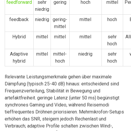
feedforward
sehr
gering
hoch
mittel
Pe
niedrig
feedback
niedrig
gering-
mittel
hoch
mittel
Hybrid
mittel
mittel
mittel
sehr
Al
hoch
Adaptive
mittel
mittel-
niedrig
sehr
⁢hybrid
hoch
hoch
Relevante Leistungsmerkmale gehen über ‍maximale
Dämpfung (typisch 25-40 dB) ‍hinaus: ⁢entscheidend ⁤sind
Frequenzverteilung, ‍Stabilität in Bewegung und
artefaktfreiheit. ⁤geringe Latenz (unter 50 ms) begünstigt
synchrones Gaming und​ Video, während Reisemodi
tieffrequentes⁣ Dröhnen priorisieren. ⁤Mehrmikrofon-Setups ​
erhöhen das SNR, steigern jedoch Rechenlast und
Verbrauch; adaptive ​Profile schalten zwischen⁤ Wind-,