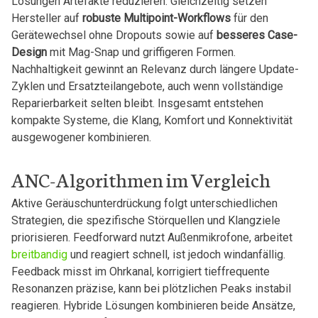
Lösungen ⁣Artefakte⁢ reduzieren. Gleichzeitig setzen
Hersteller⁤ auf
robuste⁣ Multipoint-Workflows
für den
Gerätewechsel​ ohne Dropouts sowie auf
besseres Case-
Design
mit Mag-Snap und griffigeren ⁢Formen.
Nachhaltigkeit‌ gewinnt an Relevanz durch längere Update-
Zyklen ⁣und‌ Ersatzteilangebote, auch wenn vollständige
Reparierbarkeit⁤ selten bleibt. Insgesamt‌ entstehen
kompakte​ Systeme, die Klang, Komfort und Konnektivität
ausgewogener ⁤kombinieren.
ANC-Algorithmen im⁢ Vergleich
Aktive Geräuschunterdrückung⁤ folgt unterschiedlichen
⁣Strategien, die spezifische Störquellen und ⁤Klangziele
priorisieren. Feedforward ‌nutzt Außenmikrofone, arbeitet‍
breitbandig
‍ und reagiert schnell, ist‍ jedoch ‌windanfällig.
Feedback⁤ misst im Ohrkanal, ⁢korrigiert tieffrequente
Resonanzen präzise, kann bei plötzlichen Peaks ‌instabil‍
reagieren. ⁢Hybride ‌Lösungen kombinieren beide⁢ Ansätze,