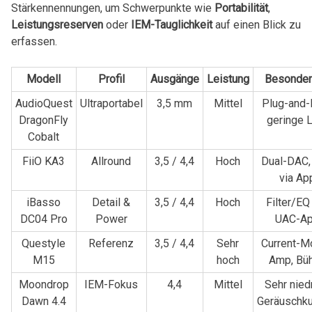
Stärkennennungen,‌ um Schwerpunkte ⁤wie
Portabilität
,
Leistungsreserven
oder
IEM-Tauglichkeit
auf einen Blick zu
erfassen.
Modell
Profil
Ausgänge
Leistung
Besonder
AudioQuest
Ultraportabel
3,5 mm
Mittel
Plug-and-
DragonFly
geringe ​
⁤Cobalt
FiiO KA3
Allround
3,5 ⁢/ 4,4
Hoch
Dual-DAC, 
via‌ Ap
iBasso
Detail &
3,5 /‌ 4,4
Hoch
Filter/EQ 
DC04 Pro
⁤Power
UAC-A
Questyle
Referenz
3,5 / ‍4,4
Sehr
Current-M
M15
hoch
Amp, Bü
Moondrop​
IEM-Fokus
4,4
Mittel
Sehr nied
Dawn 4.4
Geräuschku