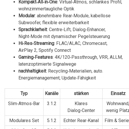
Kompakt‑All‑in‑One
: Virtual‑Atmos, schlankes Profil,
wohnzimmertaugliche Optik
Modular
: abnehmbare Rear‑Module, kabellose
Subwoofer, ⁢flexible‌ erweiterbarkeit
Sprachklarheit
: Centre‑Lift, Dialog‑Enhancer,
Night‑Mode mit dynamischer Pegelsteuerung
Hi‑Res‑Streaming
: FLAC/ALAC, Chromecast,
AirPlay 2, Spotify Connect
Gaming‑Features
:⁣ 4K/120‑Passthrough, ‌VRR, ALLM,
latenzoptimierte Signalwege
nachhaltigkeit
:​ Recycling‑Materialien, auto. ​
Energiemanagement, Update‑Fähigkeit
Typ
Kanäle
stärken
Einsatz
Slim‑Atmos‑Bar
3.1.2
Klares
Wohnwand
Dialog‑Center
wenig‍ Plat
Modulares Set
5.1.2
Echter Rear‑Kanal
Film ‌& Seri