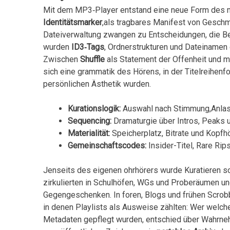
Mit dem MP3‑Player ⁢entstand eine neue ‍Form des 
Identitätsmarker
,als tragbares Manifest von Geschm
Dateiverwaltung ​zwangen zu Entscheidungen, die B
wurden
ID3‑Tags
, ​Ordnerstrukturen und Dateinamen 
Zwischen
Shuffle
als Statement der Offenheit und m
sich eine grammatik des Hörens, in der Titelreihen
persönlichen Ästhetik wurden.
Kurationslogik:
Auswahl⁣ nach Stimmung,Anlas
Sequencing:
Dramaturgie über Intros, Peaks ⁣
Materialität:
Speicherplatz, Bitrate und Kopfhö
Gemeinschaftscodes:
Insider-Titel, Rare Rips
Jenseits des eigenen ohrhörers wurde Kuratieren so
zirkulierten in Schulhöfen, WGs und Proberäumen u
Gegengeschenken. In foren, Blogs⁤ und ​frühen Scrobb
in denen Playlists als Ausweise zählten: Wer welch
Metadaten ⁣gepflegt wurden, entschied über Wahrn