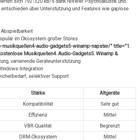
lierten​ sich 192-320 kb/s dank reiferer Psychoakustik‍ und
 entschieden über Unterstützung und Features wie gaplose
e Abspielbarkeit
 populär im Ökosystem großer Stores
-musikquellen4-audio-gadgets5-winamp-napster/” title=”1.
 Kostenlose Musikquellen4. Audio-Gadgets5. Winamp &
stung,​ variierende Geräteunterstützung
indows‑Integration
peicherbedarf, selektiver Support
Stärke
Altgeräte
Kompatibilität
Sehr gut
Effizienz
Mittel
VBR‑Qualität
Begrenzt
DRM‑Ökosystem
Mittel