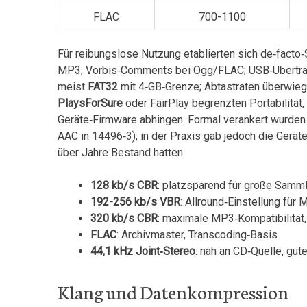
FLAC
700-1100
Für reibungslose Nutzung etablierten sich de‑facto‑
MP3, Vorbis‑Comments bei Ogg/FLAC; USB‑Übertr
meist⁤
FAT32
‍mit 4‑GB‑Grenze; Abtastraten überwie
PlaysForSure
oder FairPlay begrenzten Portabilität
Geräte‑Firmware abhingen. Formal verankert wurden 
AAC in 14496‑3); in⁣ der Praxis gab jedoch die Gerät
über Jahre Bestand hatten.
128 ⁣kb/s CBR
: platzsparend für große Samm
192-256 kb/s⁣ VBR
: Allround‑Einstellung für⁣ 
320‌ kb/s ‌CBR
: maximale MP3‑Kompatibilität,
FLAC
: Archivmaster, Transcoding‑Basis
44,1 kHz Joint‑Stereo
: nah an CD‑Quelle, gute
Klang und ⁣Datenkompression