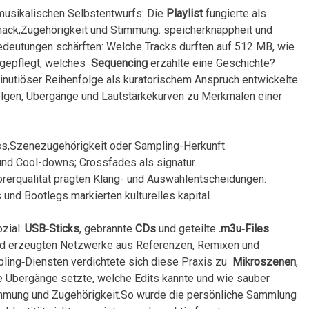
musikalischen Selbstentwurfs: Die
Playlist
fungierte als
ack,Zugehörigkeit und Stimmung. speicherknappheit ‍und
edeutungen schärften: Welche Tracks durften auf 512 MB, wie
gepflegt, welches ‍
Sequencing
erzählte eine Geschichte?
inutiöser Reihenfolge als kuratorischem Anspruch ‌entwickelte
folgen, Übergänge und Lautstärkekurven zu Merkmalen einer
s,Szenezugehörigkeit oder Sampling-Herkunft.
und Cool-downs; Crossfades als‌ signatur.
rerqualität prägten ⁤Klang- und ⁢Auswahlentscheidungen.
 ​und Bootlegs markierten kulturelles kapital.
zial:
USB‑Sticks
, gebrannte
CDs
und‍ geteilte
.m3u‑Files
nd erzeugten Netzwerke ‍aus ⁣Referenzen, Remixen und
ling‑Diensten⁤ verdichtete sich diese ‌Praxis zu ⁢
Mikroszenen
,
e Übergänge setzte, welche Edits kannte ⁢und wie sauber
ehmung und Zugehörigkeit.So wurde die persönliche Sammlung