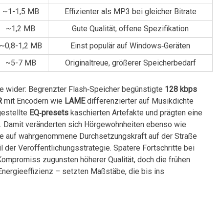
~1-1,5 ‍MB
Effizienter als MP3 bei gleicher ‍Bitrate
~1,2 MB
Gute Qualität,‌ offene Spezifikation
~0,8-1,2 MB
Einst populär auf Windows‑Geräten
~5-7 MB
Originaltreue, größerer Speicherbedarf
e wider: ⁣Begrenzter Flash‑Speicher begünstigte
128 kbps
R
mit Encodern wie
LAME
differenzierter auf Musikdichte
gestellte
EQ‑presets
kaschierten Artefakte und prägten eine
. Damit veränderten sich Hörgewohnheiten ebenso wie
lte auf wahrgenommene Durchsetzungskraft auf der Straße​
 der Veröffentlichungsstrategie. Spätere Fortschritte bei
ompromiss zugunsten⁤ höherer Qualität, doch die frühen
nergieeffizienz – setzten Maßstäbe, die ⁤bis ins