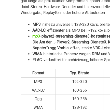
galt lange als praktikabler ‌Kompromiss, später etab
Joint‑Stereo. Hardware‑Decoder⁢ und Lizenzmodelle
Wiedergabe, ReplayGain oder höhere Abtastraten.
MP3
:⁤ nahezu universell, 128-320 kb/s, breit
AAC‑LC
: effizienter als MP3 bei ~192 kb/s,
mp3
-player2-streaming-dienste3-kostenlose
Die Ära der …-Player2. Streaming-Dienste3.
Napster”>ogg Vorbis
: offen, starke ⁣VBR‑Lei
WMA
:⁤ historische Präsenz wegen⁢
DRM
und W
FLAC
: verlustfrei für archivierung, höherer S
Format
Typ. Bitrate
MP3
192-320
AAC‑LC
160-256
Ogg
160-256
WMA
128-192