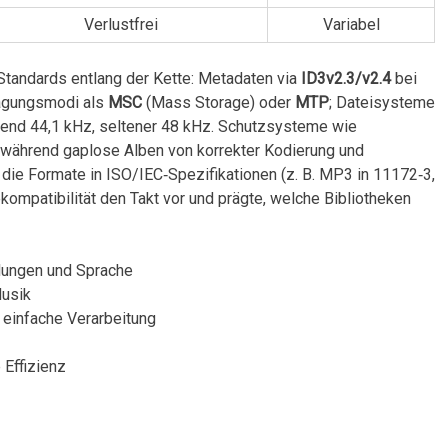
Verlustfrei
Variabel
Standards entlang der⁣ Kette: Metadaten via
ID3v2.3/v2.4
bei
agungsmodi als
MSC
(Mass Storage) oder
MTP
;⁤ Dateisysteme
gend 44,1 kHz, seltener 48 kHz. Schutzsysteme wie
, während gaplose Alben von korrekter Kodierung und
die Formate in ISO/IEC‑Spezifikationen (z. B. MP3 in 11172‑3,
ekompatibilität den Takt vor und prägte, welche Bibliotheken
lungen ‌und Sprache
Musik
 einfache Verarbeitung
 Effizienz