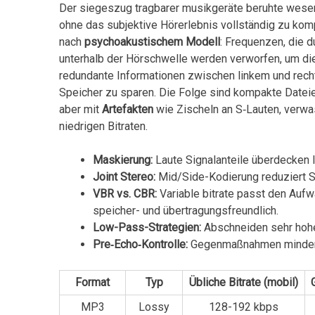
Der siegeszug tragbarer musikgeräte beruhte wesentl
ohne das subjektive Hörerlebnis vollständig ‌zu komp
‌nach⁢
psychoakustischem Modell
: Frequenzen, die d
unterhalb der Hörschwelle⁣ werden verworfen, um ‌d
redundante ⁤Informationen zwischen linkem und rec
⁤Speicher⁤ zu sparen. Die Folge sind kompakte Date
aber mit
Artefakten
wie ⁣Zischeln an S‑Lauten, ver
niedrigen Bitraten.
Maskierung:
Laute Signalanteile überdecken​ 
Joint Stereo:
Mid/Side-Kodierung reduziert 
VBR vs. CBR:
Variable bitrate passt den Aufwa
speicher- und übertragungsfreundlich.
Low-Pass-Strategien:
Abschneiden sehr hoher
Pre‑Echo‑Kontrolle:
‌Gegenmaßnahmen mindern⁢
Format
Typ
Übliche Bitrate (mobil)
MP3
Lossy
128-192 kbps