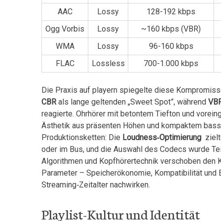
AAC
Lossy
128-192 kbps
Ogg Vorbis
Lossy
~160 kbps (VBR)
WMA
Lossy
96-160 kbps
FLAC
Lossless
700-1.000 kbps
Die Praxis auf playern spiegelte diese Kompromiss
CBR
als lange geltenden „Sweet Spot”, ⁢während
VB
reagierte. Ohrhörer mit ⁣betontem Tiefton und vorein
Ästhetik aus präsenten Höhen‍ und kompaktem bass
Produktionsketten: Die
Loudness‑Optimierung
‌ zie
oder​ im Bus, und die Auswahl des Codecs ‍wurde Teil
Algorithmen und Kopfhörertechnik verschoben den K
Parameter – Speicherökonomie, Kompatibilität und E
Streaming‑Zeitalter nachwirken.
Playlist-Kultur und Identität