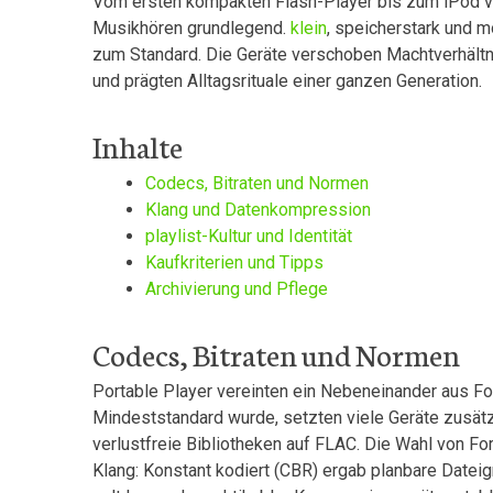
Vom ersten ⁤kompakten ⁢Flash-Player bis zum iPod ⁣
Musikhören grundlegend.
klein
, speicherstark und mo
⁣zum ‍Standard. Die ‍Geräte verschoben Machtverhält
und prägten Alltagsrituale einer ganzen Generation.
Inhalte
Codecs, Bitraten und Normen
Klang und ‍Datenkompression
playlist-Kultur und Identität
Kaufkriterien und Tipps
Archivierung und Pflege
Codecs, ​Bitraten und Normen
Portable​ Player vereinten ein Nebeneinander aus F
Mindeststandard wurde, setzten viele Geräte zusätzl
verlustfreie‍ Bibliotheken auf FLAC. Die Wahl von F
Klang: Konstant kodiert (CBR) ergab planbare Dateigr