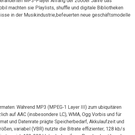
veränderten MP3-Player Anfang der 2000er Jahre ‍das⁢
bil machten ⁤sie Playlists, shuffle und digitale Bibliotheken
nisse in der‌ Musikindustrie,befeuerten neue ‌geschäftsmodelle
ormaten: Während ​MP3 (MPEG‑1 Layer‍ III) zum ubiquitären
ich ‍auf AAC (insbesondere ​LC),‌ WMA, Ogg Vorbis und für
ormat und Datenrate prägte Speicherbedarf, Akkulaufzeit und
ößen, variabel (VBR) nutzte die Bitrate effizienter; 128 kb/s