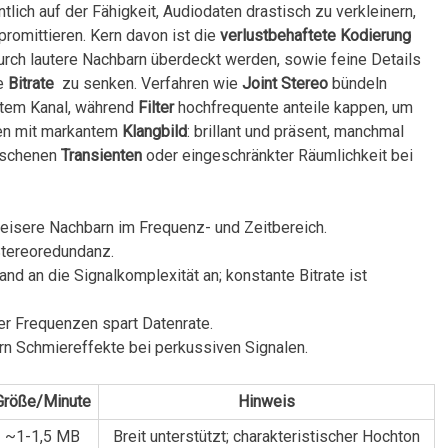
ich auf der Fähigkeit, Audiodaten drastisch zu verkleinern,
romittieren. Kern⁤ davon ist die
verlustbehaftete⁢ Kodierung
urch lautere Nachbarn überdeckt werden, sowie feine ‌Details
ie
Bitrate
⁣ zu senken. Verfahren wie
Joint Stereo
bündeln
htem Kanal, während
Filter
hochfrequente anteile kappen, um
ien mit markantem
Klangbild
: brillant und ⁣präsent, manchmal
waschenen
Transienten
oder eingeschränkter Räumlichkeit bei
leisere Nachbarn im Frequenz- und⁤ Zeitbereich.
Stereoredundanz.
nd an⁤ die Signalkomplexität an; konstante Bitrate ist
⁤ Frequenzen ⁣spart Datenrate.
 Schmiereffekte bei perkussiven ⁢Signalen.
Größe/Minute
Hinweis
~1-1,5 MB
Breit ⁣unterstützt; ‍charakteristischer‌ Hochton