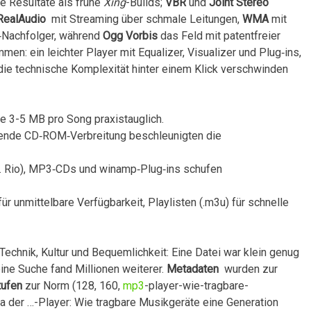
re Resultate als frühe
Xing
-Builds;
VBR
und
Joint Stereo
RealAudio
‍ mit Streaming über ⁤schmale Leitungen,‍
WMA
⁤mit
P3‑Nachfolger, während⁣
Ogg Vorbis
das Feld mit patentfreier
en: ein leichter Player mit ‍Equalizer, Visualizer und Plug‑ins,
die technische⁢ Komplexität hinter einem Klick ⁢verschwinden
e 3-5 ⁢MB pro Song praxistauglich.
sende CD‑ROM‑Verbreitung beschleunigten die
 B. Rio), MP3‑CDs und winamp‑Plug‑ins schufen
ür unmittelbare ​Verfügbarkeit, Playlisten (.m3u) für schnelle
hnik, Kultur ⁣und‌ Bequemlichkeit:‍ Eine Datei war klein ‌genug
eine⁤ Suche fand Millionen weiterer.
Metadaten
​ wurden ​zur
tufen
⁢zur Norm (128, 160,
mp3
-player-wie-tragbare-
ra der …-Player: Wie tragbare Musikgeräte eine Generation