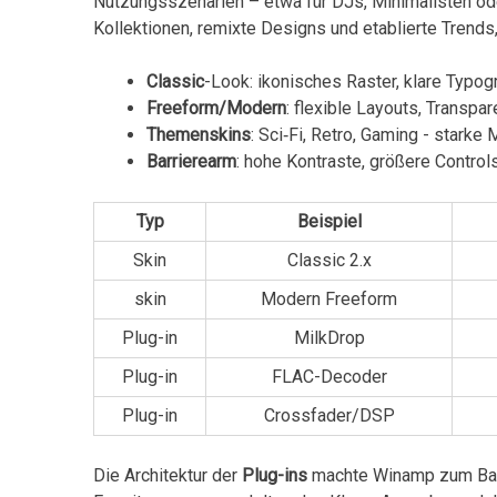
Nutzungsszenarien – etwa für ⁢DJs, Minimalisten⁣ od
Kollektionen, remixte ⁤Designs und etablierte Trends, 
Classic
-Look: ikonisches ​Raster, klare Typo
Freeform/Modern
: ⁣flexible Layouts, Transp
Themenskins
: ​Sci‑Fi, Retro, Gaming -​ stark
Barrierearm
: hohe Kontraste, größere Controls
Typ
Beispiel
Skin
Classic 2.x
skin
Modern Freeform
Plug-in
MilkDrop
Plug-in
FLAC-Decoder
Plug-in
Crossfader/DSP
Die‌ Architektur der
Plug-ins
machte Winamp zum ⁢Bau