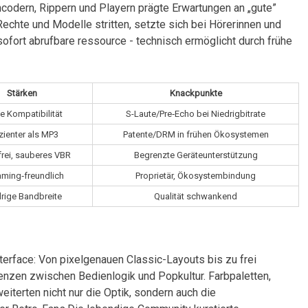
odern, ⁢Rippern und ‍Playern prägte Erwartungen an „gute”
Rechte ​und‍ Modelle stritten, setzte sich bei Hörerinnen und
ofort abrufbare ressource -​ technisch ermöglicht ⁢durch frühe
Stärken
Knackpunkte
te Kompatibilität
S-Laute/Pre‑Echo bei Niedrigbitrate
izienter als MP3
Patente/DRM in frühen Ökosystemen
frei, sauberes VBR
Begrenzte​ Geräteunterstützung
aming‑freundlich
Proprietär,‌ Ökosystembindung
rige ⁢Bandbreite
Qualität schwankend
rface: Von pixelgenauen Classic-Layouts⁢ bis ‍zu⁤ frei
renzen zwischen Bedienlogik und Popkultur. Farbpaletten,
terten nicht ​nur die ​Optik, sondern ⁢auch die