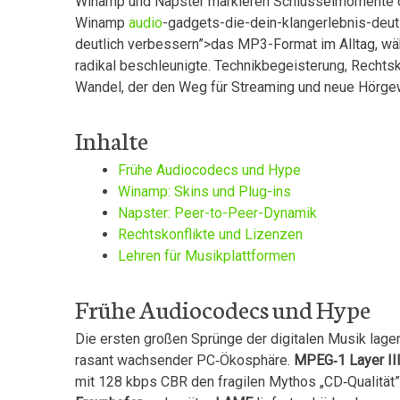
Winamp und Napster markieren Schlüsselmomente der
Winamp
audio
-gadgets-die-dein-klangerlebnis-deutl
deutlich verbessern”>das ‍MP3-Format im Alltag, wä
radikal beschleunigte. Technikbegeisterung, Rechts
Wandel, der den Weg⁢ für ‍Streaming‌ und neue Hörg
Inhalte
Frühe Audiocodecs und Hype
Winamp: Skins und Plug-ins
Napster: ⁢Peer-to-Peer-Dynamik
Rechtskonflikte und Lizenzen
Lehren für Musikplattformen
Frühe Audiocodecs und ⁢Hype
Die⁢ ersten großen Sprünge der digitalen Musik la
‍rasant wachsender PC‑Ökosphäre.​
MPEG‑1 Layer II
mit 128 kbps CBR​ den fragilen Mythos „CD‑Qualität”