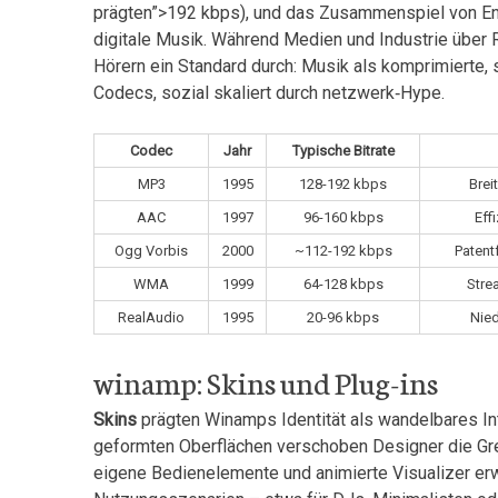
prägten”>192 kbps), ⁢und das Zusammenspiel‌ von Enc
⁢digitale Musik.⁤ Während Medien und‌ Industrie über 
Hörern ein Standard durch: Musik als komprimierte, ​s
Codecs,‍ sozial skaliert durch netzwerk‑Hype.
Codec
Jahr
Typische⁢ Bitrate
MP3
1995
128-192 kbps
Brei
AAC
1997
96-160 kbps
Eff
Ogg Vorbis
2000
~112-192 ‌kbps
Patent
WMA
1999
64-128 kbps
Stre
RealAudio
1995
20-96 kbps
Nied
winamp: Skins und Plug-ins
Skins
prägten Winamps Identität als wandelbares Inte
geformten Oberflächen verschoben ⁢Designer ‍die ⁤G
eigene Bedienelemente und​ animierte Visualizer erwei