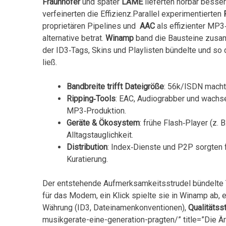
Fraunhofer
und später
LAME
lieferten⁤ hörbar⁤ besse
verfeinerten die Effizienz.Parallel experimentierten⁤
proprietären Pipelines ⁤und ‍
AAC
⁢als ⁢effizienter ⁤M
alternative betrat.​
Winamp
band die Bausteine ‌zusamm
der ID3‑Tags, Skins und Playlisten bündelte und so ⁢
ließ.
Bandbreite trifft​ Dateigröße
: ⁢56k/ISDN macht
Ripping‑Tools
: EAC, Audiograbber und wach
MP3‑Produktion.
Geräte & Ökosystem
: frühe Flash‑Player (z.
Alltagstauglichkeit.
Distribution
: Index‑Dienste und ⁤P2P sorgten f
Kuratierung.
Der⁤ entstehende Aufmerksamkeitsstrudel bündelte Tec
für das Modem, ein Klick spielte⁣ sie in ‍Winamp​ ab, 
Währung⁢ (ID3, Dateinamenkonventionen),
Qualitätss
musikgerate-eine-generation-pragten/” title=”Die Ä