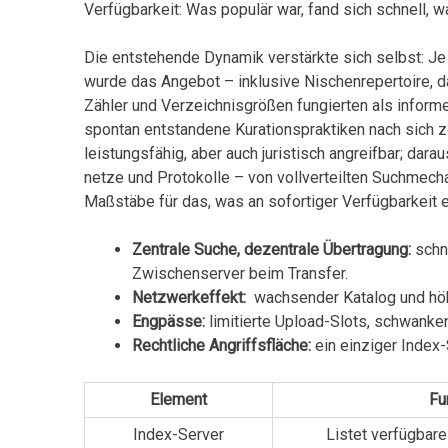
Verfügbarkeit: Was‌ populär war, fand sich schnell, war
Die entstehende Dynamik verstärkte sich selbst: Je m
wurde ⁢das Angebot – inklusive⁢ Nischenrepertoire, 
Zähler und Verzeichnisgrößen fungierten als informe
spontan entstandene Kurationspraktiken nach sich zo
leistungsfähig, aber auch juristisch angreifbar; dara
netze und Protokolle – von vollverteilten Suchmech
Maßstäbe für das,⁤ was ‍an sofortiger Verfügbarkeit 
Zentrale Suche, dezentrale Übertragung:
schne
⁢Zwischenserver beim Transfer.
Netzwerkeffekt:
‍ wachsender Katalog und hö
Engpässe:
limitierte⁣ Upload-Slots, schwanken
Rechtliche Angriffsfläche:
⁤ein einziger⁤ Index
Element
Fu
Index-Server
Listet verfügbare