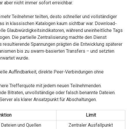
 ⁣aber nicht‌ immer sofort ​erreichbar.
ehr Teilnehmer teilten, desto schneller ‍und vollständiger
das in klassischen Katalogen kaum sichtbar war. Download-
lle ‌Glaubwürdigkeitsindikatoren, während uneinheitliche Tags
gen. Die partielle Zentralisierung machte den Dienst
us resultierende Spannungen prägten die Entwicklung ⁣späterer⁤
anismen bis zu swarm-basierten Transfers – und‌ setzten
erwartet wurde.
lle ‍Auffindbarkeit, direkte Peer-Verbindungen ohne
here Trefferquote mit⁣ jedem neuen Teilnehmenden.
de Bitraten, unvollständige‍ oder falsch benannte Dateien.
-Server⁣ als klarer Ansatzpunkt für Abschaltungen.
nktion
Limit
 Dateien und Quellen
Zentraler Ausfallpunkt