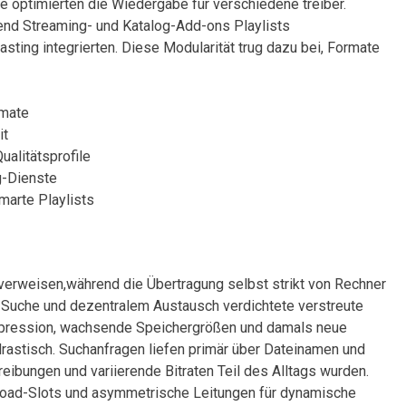
 optimierten die Wiedergabe für verschiedene treiber.
end Streaming- ⁢und Katalog-Add-ons Playlists
ing integrierten.​ Diese Modularität ‍trug dazu bei, Formate
rmate
it
Qualitätsprofile
g-Dienste
arte ⁣Playlists
eiverweisen,während die Übertragung⁢ selbst strikt von Rechner
 Suche und dezentralem‍ Austausch verdichtete verstreute
ompression, wachsende Speichergrößen und​ damals neue
drastisch. Suchanfragen liefen primär über Dateinamen und⁣
eibungen und variierende Bitraten Teil des Alltags wurden.
pload-Slots​ und asymmetrische Leitungen für dynamische⁤