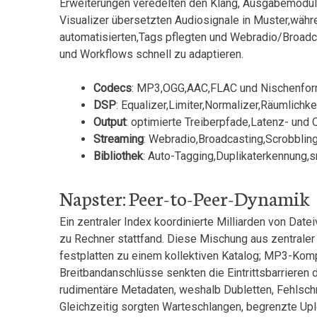
Erweiterungen veredelten den Klang, Ausgabemodule
Visualizer⁤ übersetzten Audiosignale in Muster,währ
automatisierten,Tags pflegten und Webradio/Broadcast
⁢und Workflows schnell zu adaptieren.
Codecs
: ‍MP3,OGG,AAC,FLAC und Nischenfo
DSP
: Equalizer,Limiter,Normalizer,Räumlichke
Output
: ⁢optimierte ⁢Treiberpfade,Latenz- und ⁤
Streaming
: Webradio,Broadcasting,Scrobblin
Bibliothek
: Auto-Tagging,Duplikaterkennung,sm
Napster: Peer-to-Peer-Dynamik
Ein ‌zentraler Index koordinierte Milliarden von Dat
zu Rechner stattfand. Diese Mischung aus zentraler
⁤festplatten zu einem kollektiven⁢ Katalog; ‍MP3-K
Breitbandanschlüsse senkten ‌die Eintrittsbarrieren 
rudimentäre Metadaten, weshalb ‍Dubletten, Fehlschr
Gleichzeitig ⁣sorgten Warteschlangen,​ begrenzte⁣ U