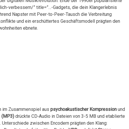
 digitalen⁢ Musikrevolution. Ende der 1990er popularisierte
ich-verbessern/” title=”…-Gadgets, die dein Klangerlebnis
hrend Napster⁢ mit Peer-to-Peer-Tausch die Verbreitung⁤
konflikte und ein erschüttertes Geschäftsmodell prägten den
ewohnheiten ebnete.
gen⁢ im Zusammenspiel aus
psychoakustischer ‌Kompression
und
I (MP3)
‍drückte CD‑Audio⁣ in Dateien von ‍3-5 MB und etablierte
. Unterschiede zwischen Encodern prägten ⁣den Klang:⁤