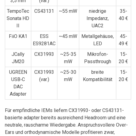
⁣3,5 mm
(var.)
TempoTec
CS43131
~55 mW
niedrige
35-
Sonata HD⁣
Impedanz,
40 €
II
UAC2
FiiO KA1
ESS​
~45 mW
Metallgehäuse,
45-
ES9281AC
LED
49 €
JCally
CX31993
~25-35
Mikrofon-
15-
JM20
mW
Passthrough
20 €
UGREEN
CX31993
~25-30
breite
15-
‍USB‑C
(var.)
mW
Kompatibilität
20 ‍€
DAC
‍Adapter
Für empfindliche IEMs liefern CX31993- oder CS43131-
basierte adapter bereits ausreichend⁢ Headroom und eine
⁣neutrale, rauscharme ⁢Wiedergabe. Anspruchsvollere Over-
Ears und orthodynamische Modelle profitieren zwar, ​