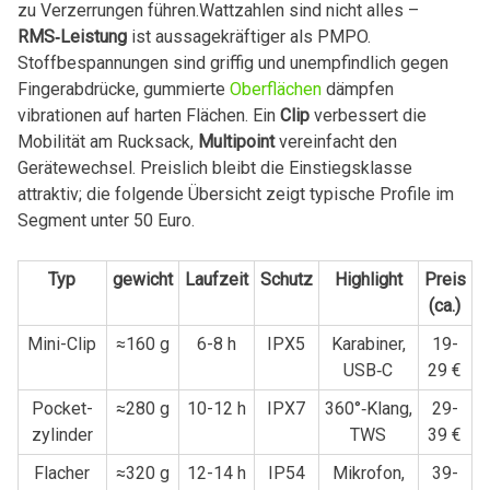
zu Verzerrungen ‌führen.Wattzahlen sind nicht alles –
RMS‑Leistung
ist aussagekräftiger als PMPO.
Stoffbespannungen sind griffig und unempfindlich gegen
Fingerabdrücke, gummierte
Oberflächen
dämpfen
⁢vibrationen auf harten Flächen. Ein
Clip
verbessert die
Mobilität am Rucksack,
Multipoint
vereinfacht den
Gerätewechsel. ⁢Preislich bleibt die Einstiegsklasse
⁤attraktiv; die folgende‌ Übersicht ⁣zeigt typische Profile im
Segment unter 50 ⁣Euro.
Typ
gewicht
Laufzeit
Schutz
Highlight
Preis⁤
(ca.)
Mini-Clip
≈160 g
6-8 h
IPX5
Karabiner,
19-
USB‑C
29 €
Pocket-
≈280 g
10-12 h
IPX7
360°‑Klang,
29-
zylinder
TWS
39 €
Flacher
≈320 g
12-14 h
IP54
Mikrofon,
39-