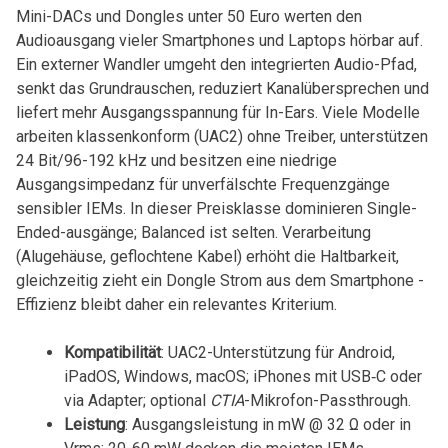
Mini-DACs ​und ⁣Dongles unter ‌50 Euro ⁣werten den
Audioausgang vieler Smartphones und Laptops hörbar auf.
Ein externer ‌Wandler ‍umgeht den integrierten ⁤Audio-Pfad,
senkt ​das Grundrauschen, reduziert Kanalübersprechen und
liefert mehr Ausgangsspannung für ‌In-Ears. Viele ‍Modelle
arbeiten klassenkonform (UAC2) ohne Treiber, unterstützen
24 Bit/96-192 kHz und besitzen ​eine niedrige
Ausgangsimpedanz für unverfälschte Frequenzgänge
sensibler IEMs. In‌ dieser Preisklasse dominieren Single-
Ended-ausgänge; Balanced ist selten. Verarbeitung
(Alugehäuse,⁣ geflochtene⁤ Kabel) erhöht​ die Haltbarkeit,
gleichzeitig zieht ein Dongle Strom aus dem Smartphone ⁤-
Effizienz ‌bleibt daher⁣ ein relevantes Kriterium.
Kompatibilität
: UAC2-Unterstützung für Android,⁣
iPadOS, Windows, macOS; iPhones mit ‌USB‑C oder‍
via Adapter; optional
CTIA
-Mikrofon-Passthrough.
Leistung
: Ausgangsleistung ​in mW @ 32 Ω oder in