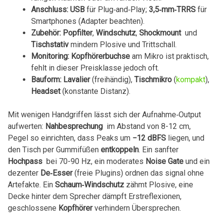
Anschluss:
USB
für Plug‑and‑Play;
3,5‑mm‑TRRS
für
Smartphones (Adapter beachten).
Zubehör:
Popfilter
,
Windschutz
,
Shockmount
​ und
Tischstativ
mindern Plosive und Trittschall.
Monitoring:
Kopfhörerbuchse
am Mikro ist praktisch,
fehlt in⁤ dieser Preisklasse jedoch oft.
Bauform:
Lavalier
(freihändig),
Tischmikro
(
kompakt
),
Headset
(konstante Distanz).
Mit wenigen Handgriffen lässt sich der Aufnahme‑Output
aufwerten:
Nahbesprechung
⁣ im Abstand von 8-12 cm,
Pegel so einrichten, dass⁤ Peaks​ um
−12 ⁢dBFS
liegen, ⁤und
den ‌Tisch per Gummifüßen
entkoppeln
. Ein sanfter
Hochpass
⁤ bei 70-90 Hz, ein moderates
Noise‍ Gate
und​ ein
​dezenter
De‑Esser
(freie⁢ Plugins) ordnen das signal ohne
Artefakte. Ein​
Schaum‑Windschutz
​zähmt ‍Plosive, eine
Decke hinter dem Sprecher dämpft Erstreflexionen,
geschlossene
Kopfhörer
verhindern Übersprechen.