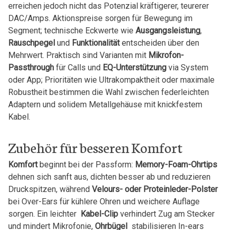
erreichen ​jedoch​ nicht das⁤ Potenzial kräftigerer, ⁤teurerer
‍DAC/Amps. Aktionspreise sorgen für Bewegung im
Segment; technische Eckwerte wie‍
Ausgangsleistung
,
Rauschpegel
und
Funktionalität
⁤entscheiden über den
Mehrwert. Praktisch sind ⁤Varianten mit
Mikrofon-
Passthrough
für Calls und
EQ-Unterstützung
via ⁢System
oder ⁣App; Prioritäten wie Ultrakompaktheit oder maximale
Robustheit ​bestimmen die Wahl zwischen federleichten⁢
Adaptern und solidem ​Metallgehäuse mit knickfestem
Kabel.
Zubehör für besseren ⁤Komfort
Komfort
beginnt bei der Passform:
Memory-Foam-Ohrtips
dehnen sich sanft ⁤aus,⁣ dichten besser ⁢ab und reduzieren
⁢Druckspitzen, während
Velours- oder Proteinleder-Polster
bei Over-Ears für kühlere ‍Ohren und weichere Auflage
sorgen. Ein leichter ‌
Kabel-Clip
verhindert⁤ Zug am Stecker
und mindert Mikrofonie,
Ohrbügel
‍ stabilisieren In-ears