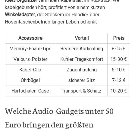
Klett-Organizer
verhindert Kabelsalat im Rucksack. Wer
kabelgebunden hört, profitiert von einem kurzen
Winkeladapter
,​ der Steckern im‍ Hoodie- oder
⁤Hosentaschenbetrieb ‌länger Leben schenkt.
Accessoire
Vorteil
Preis
Memory-Foam-Tips
Bessere Abdichtung
8-15 €
Velours-Polster
Kühler Tragekomfort
15-30 ​€
Kabel-Clip
Zugentlastung
5-10 €
Ohrbügel
sicherer Sitz
7-12 €
Hartschalen-Case
Transport & Schutz
10-20 €
Welche Audio-Gadgets unter 50
Euro bringen den größten⁢