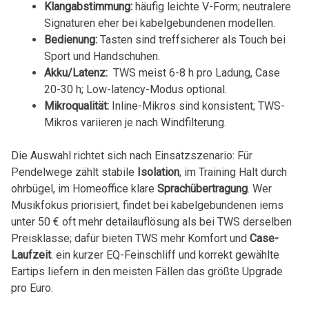
Klangabstimmung:
häufig leichte⁣ V-Form; neutralere
Signaturen eher ‍bei kabelgebundenen modellen.
Bedienung:
Tasten⁤ sind treffsicherer als Touch bei
Sport und Handschuhen.
Akku/Latenz:
⁤ TWS meist 6-8 h pro‌ Ladung, Case
20-30 h; Low-latency-Modus optional.
Mikroqualität:
Inline-Mikros⁢ sind⁣ konsistent; TWS-
Mikros⁤ variieren je nach Windfilterung.
Die ⁢Auswahl richtet​ sich nach Einsatzszenario: ⁤Für
Pendelwege zählt stabile
Isolation
, im Training ‌Halt durch
⁣ohrbügel, im Homeoffice klare
Sprachübertragung
. Wer
Musikfokus priorisiert, findet bei‌ kabelgebundenen⁤ iems
unter ⁢50 € oft mehr detailauflösung ⁣als bei TWS derselben
Preisklasse; dafür⁢ bieten TWS mehr Komfort und
Case-
Laufzeit
. ein kurzer ⁣EQ-Feinschliff‍ und korrekt gewählte⁤
Eartips liefern ⁤in den‌ meisten Fällen das größte ​Upgrade⁢
pro Euro.