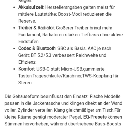
Regen.
Akkulaufzeit
: ⁣Herstellerangaben gelten meist für​
mittlere Lautstärke; Boost‑Modi ​reduzieren die
Reserve.
Treiber & Radiator
: Größerer Treiber bringt⁤ mehr
Fundament; Radiatoren stärken Tiefbass ohne aktive
Endstufen.
Codec ​& Bluetooth
: SBC⁢ als ⁢Basis, AAC je nach
Gerät;⁤ BT 5.2/5.3 verbessert Reichweite und
Effizienz.
Komfort
: ​USB‑C statt Micro‑USB,gummierte
Tasten,Trageschlaufe/Karabiner,TWS‑Kopplung⁢ für‌
Stereo.
Die Gehäuseform beeinflusst den Einsatz: ⁤Flache Modelle
passen⁣ in die Jackentasche und klingen direkt an der Wand⁣
voller; Zylinder verteilen Klang ⁤gleichmäßiger‍ am ⁣Tisch.Für
kleine Räume genügt moderater Pegel,
EQ‑Presets
können
Stimmen hervorheben, während übertriebene ⁤Bass‑Boosts