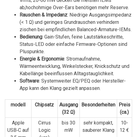
Vrms; 20-60 mW ‌decken die meisten IEMs
ab,hochohmige Over-Ears‍ benötigen mehr ⁤Reserve.
Rauschen & Impedanz
: Niedrige Ausgangsimpedanz
(< 1 ‍Ω)​ und geringes Grundrauschen verhindern
zischen bei empfindlichen Balanced-Armature-IEMs.
Bedienung
: Gain-Stufen, feine Lautstärkeschritte,
Status-LED oder einfache Firmware-Optionen sind
Pluspunkte.
Energie & Ergonomie
: ⁣Stromaufnahme,
Wärmeentwicklung, Winkelstecker, Knickschutz und
Kabellänge beeinflussen Alltagstauglichkeit.
Software
: Systemweiter EQ/PEQ oder Hersteller-
App kann den⁢ Klang gezielt anpassen.
modell
Chipsatz
Ausgang⁢
Besonderheiten
Preis
(32 Ω)
(ca.)
Apple
Cirrus⁣
bis 30⁢
sehr kompakt,
10-
USB‑C​ auf
Logic
mW
sauberer Klang
12 €