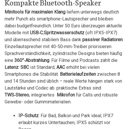
Kompakte‌ Bluetooth-Speaker
Minitools für maximalen Klang
liefern unterwegs deutlich
‍mehr Punch als smartphone-Lautsprecher ‍und bleiben‍
dabei ​budgetfreundlich. Unter 50 Euro überzeugen aktuelle‌
Modelle mit
USB‑C
,
Spritzwasserschutz
(oft IPX5-IPX7)
und überraschend⁣ stabilem Bass dank
passiver ​Radiatoren
.
Einzellautsprecher mit 40-50‑mm‑Treiber priorisieren
Sprachverständlichkeit, zylindrische ‌Designs bieten häufig
eine‌
360°‑Abstrahlung
. ‍Für Filme und Podcasts zählt die
Latenz
:
SBC
ist Standard,
AAC
erhöht bei vielen
‍Smartphones die ⁣Stabilität.
Batterielaufzeiten
zwischen⁤ 8
und 14 Stunden sind üblich – reale ⁣Werte hängen ​stark von
Lautstärke und Codec‍ ab. praktische ​Extras sind
TWS‑Stereo
, integriertes ⁢
Mikrofon
für⁢ Calls und robuste
Gewebe- oder Gummimaterialien.
IP-Schutz
: Für Bad, Balkon und Park ideal; IPX7‌
erlaubt kurzes Untertauchen, IPX5 schützt ​vor