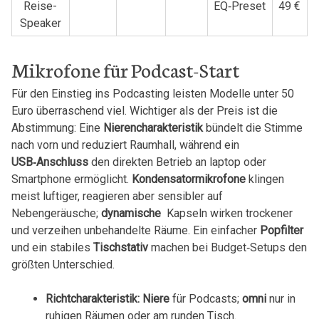
Reise-
EQ‑Preset
49 €
Speaker
Mikrofone für Podcast-Start
Für den Einstieg ‍ins Podcasting ⁢leisten Modelle unter 50‌
Euro ⁢überraschend ‌viel. Wichtiger als der Preis ist ​die
‌Abstimmung: Eine
Nierencharakteristik
bündelt ​die Stimme
nach vorn und reduziert Raumhall, während⁢ ein​
USB‑Anschluss
den direkten Betrieb an laptop oder
⁣Smartphone ermöglicht.
Kondensatormikrofone
klingen
‌meist luftiger, reagieren⁤ aber sensibler auf
Nebengeräusche;
dynamische
⁢ Kapseln⁢ wirken trockener
und verzeihen unbehandelte Räume. ‌Ein⁣ einfacher⁢
Popfilter
und‌ ein‍ stabiles
Tischstativ
machen bei Budget‑Setups⁢ den
größten Unterschied.
Richtcharakteristik:
Niere
für Podcasts;
omni
nur ‌in
ruhigen Räumen ⁣oder am runden Tisch.