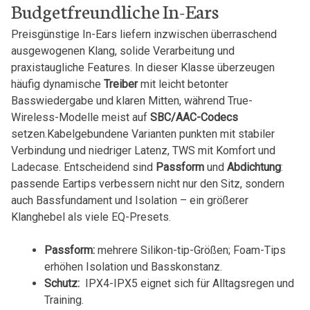
Budgetfreundliche In-Ears
Preisgünstige In-Ears liefern inzwischen überraschend
ausgewogenen ​Klang, solide Verarbeitung⁣ und
praxistaugliche ⁤Features. In ⁤dieser Klasse ⁣überzeugen
häufig dynamische
Treiber
mit leicht betonter
Basswiedergabe und klaren ‍Mitten, ⁤während True-
Wireless-Modelle ⁤meist auf
SBC/AAC-Codecs
setzen.Kabelgebundene Varianten punkten mit‌ stabiler
‌Verbindung ‍und niedriger ‍Latenz, TWS mit Komfort und
Ladecase. Entscheidend sind⁣
Passform
und
Abdichtung
:
passende Eartips verbessern nicht nur den Sitz, sondern
auch Bassfundament und ⁢Isolation – ein größerer
Klanghebel als ⁢viele EQ-Presets.
Passform:
mehrere ⁣Silikon-tip-Größen; ⁤Foam-Tips
erhöhen Isolation und Basskonstanz.
Schutz:
⁣ IPX4-IPX5 eignet sich für Alltagsregen⁤ und ​
Training.