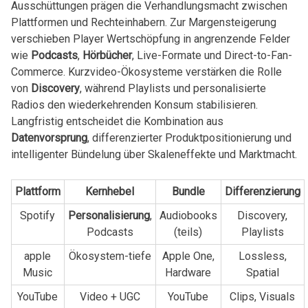
Ausschüttungen prägen die Verhandlungsmacht zwischen
Plattformen und‌ Rechteinhabern.‌ Zur Margensteigerung
verschieben ⁣Player Wertschöpfung in angrenzende Felder‌
wie
Podcasts
,
Hörbücher
, ​Live-Formate und Direct-to-Fan-
Commerce. Kurzvideo-Ökosysteme verstärken die‍ Rolle
von
Discovery
, während Playlists und⁤ personalisierte
‍Radios den ‍wiederkehrenden Konsum stabilisieren.⁢
Langfristig ​entscheidet die ⁣Kombination⁢ aus
Datenvorsprung
, ⁣differenzierter Produktpositionierung und
⁢intelligenter ⁢Bündelung‌ über Skaleneffekte und Marktmacht.
Plattform
Kernhebel
Bundle
Differenzierung
Spotify
Personalisierung
,
Audiobooks‌
Discovery,⁢
Podcasts
(teils)
Playlists
apple
Ökosystem-tiefe
Apple One,
Lossless,⁢
Music
Hardware
Spatial
YouTube
Video⁣ + UGC
YouTube
Clips, Visuals