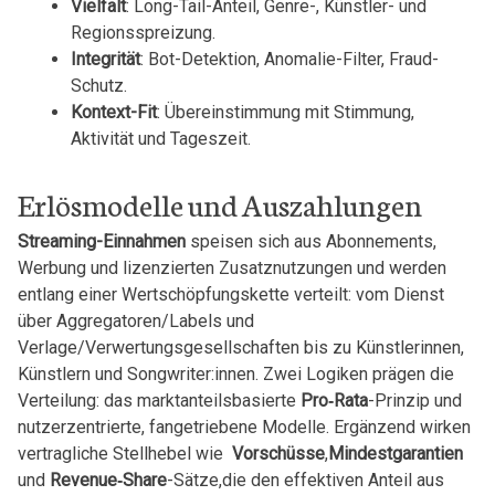
Vielfalt
: Long-Tail-Anteil, ⁣Genre-, Künstler- und
Regionsspreizung.
Integrität
: Bot-Detektion, Anomalie-Filter, Fraud-
Schutz.
Kontext-Fit
: Übereinstimmung ⁢mit Stimmung,
Aktivität und ‍Tageszeit.
Erlösmodelle und Auszahlungen
Streaming-Einnahmen
⁣speisen sich ⁤aus Abonnements,
⁣Werbung und lizenzierten ⁢Zusatznutzungen und⁣ werden‌
entlang einer Wertschöpfungskette verteilt: vom Dienst
über Aggregatoren/Labels und
Verlage/Verwertungsgesellschaften bis zu Künstlerinnen,
Künstlern und⁣ Songwriter:innen.⁢ Zwei Logiken prägen die
Verteilung: ‍das marktanteilsbasierte
Pro‑Rata
-Prinzip‌ und
nutzerzentrierte, fangetriebene Modelle. Ergänzend wirken
vertragliche Stellhebel wie ⁢
Vorschüsse
,
Mindestgarantien
und
Revenue‑Share
-Sätze,die den effektiven Anteil aus