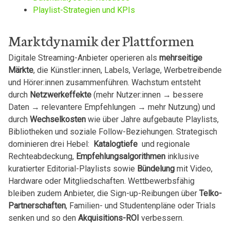
Playlist-Strategien und⁢ KPIs
Marktdynamik der Plattformen
Digitale Streaming-Anbieter operieren als
mehrseitige
Märkte
, die‌ Künstler:innen,‍ Labels, ⁢Verlage,⁢ Werbetreibende
und Hörer:innen‌ zusammenführen. Wachstum ⁣entsteht
durch⁤
Netzwerkeffekte
⁢(mehr Nutzer:innen →​ bessere
Daten ⁢→⁤ relevantere Empfehlungen⁢ →‌ mehr Nutzung) ‍und
durch
Wechselkosten
‍wie ⁤über Jahre aufgebaute Playlists,
‍Bibliotheken ‍und soziale⁤ Follow-Beziehungen. Strategisch
dominieren ⁢drei⁢ Hebel: ‌
Katalogtiefe
​ und regionale
‍Rechteabdeckung,
Empfehlungsalgorithmen
inklusive⁢
kuratierter ⁢Editorial-Playlists⁢ sowie
Bündelung
mit Video,
‌Hardware oder​ Mitgliedschaften.⁤ Wettbewerbsfähig
bleiben zudem Anbieter, die‌ Sign-up-Reibungen über
Telko-
Partnerschaften
, ​Familien- und ‍Studentenpläne⁤ oder Trials
senken und ⁢so den
Akquisitions-ROI
verbessern.