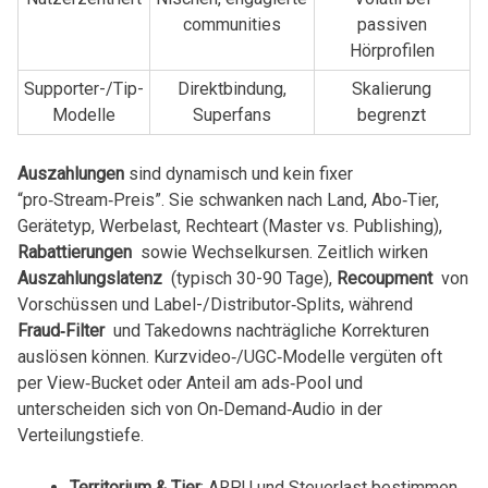
communities
passiven
Hörprofilen
Supporter-/Tip-
Direktbindung,
Skalierung
Modelle
Superfans
begrenzt
Auszahlungen
​sind ‌dynamisch ‌und kein fixer
“pro‑Stream‑Preis”. Sie schwanken⁢ nach Land, Abo‑Tier,
Gerätetyp, Werbelast, Rechteart (Master vs. Publishing),
Rabattierungen
‍ sowie Wechselkursen.‌ Zeitlich wirken
Auszahlungslatenz
⁣ (typisch 30-90 Tage),
Recoupment
⁢ von
⁤Vorschüssen und Label-/Distributor‑Splits, während
Fraud‑Filter
⁢ und ⁣Takedowns ⁢nachträgliche Korrekturen⁤
auslösen ‌können. Kurzvideo‑/UGC‑Modelle vergüten oft
per ⁤View‑Bucket oder Anteil ​am ‌ads‑Pool⁣ und
unterscheiden sich von On‑Demand‑Audio in der
Verteilungstiefe.
Territorium & Tier
: ARPU⁢ und Steuerlast bestimmen⁤