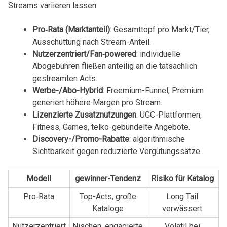
⁣Streams variieren lassen.
Pro‑Rata (Marktanteil)
: Gesamttopf pro Markt/Tier,
Ausschüttung​ nach Stream-Anteil.
Nutzerzentriert/Fan‑powered
: ⁣individuelle
Abogebühren fließen​ anteilig⁣ an ⁣die tatsächlich
gestreamten Acts.
Werbe-/Abo-Hybrid
: Freemium-Funnel; Premium
⁣generiert höhere‌ Margen pro Stream.
Lizenzierte Zusatznutzungen
: UGC-Plattformen,
Fitness,‌ Games, telko-gebündelte Angebote.
Discovery-/Promo-Rabatte
: algorithmische
Sichtbarkeit gegen ⁣reduzierte Vergütungssätze.
Modell
gewinner-Tendenz
Risiko‌ für Katalog
Pro‑Rata
Top-Acts, ‍große
Long Tail
Kataloge
verwässert
Nutzerzentriert
Nischen, engagierte
Volatil bei