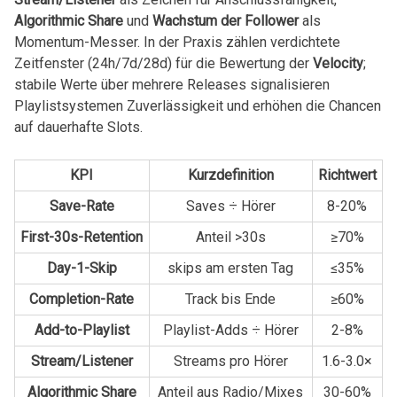
Algorithmic Share
​und
Wachstum der⁢ Follower
als
Momentum-Messer. In der Praxis zählen verdichtete
⁢Zeitfenster (24h/7d/28d) für die ⁤Bewertung der
Velocity
;
stabile ⁢Werte über mehrere Releases signalisieren
Playlistsystemen Zuverlässigkeit und erhöhen die ⁤Chancen
⁤auf dauerhafte Slots.
KPI
Kurzdefinition
Richtwert
Save-Rate
Saves‍ ÷ Hörer
8-20%
First-30s-Retention
Anteil ‍>30s
≥70%
Day-1-Skip
skips am⁤ ersten Tag
≤35%
Completion-Rate
Track bis Ende
≥60%
Add-to-Playlist
Playlist-Adds ÷ Hörer
2-8%
Stream/Listener
Streams pro Hörer
1.6-3.0×
Algorithmic Share
Anteil⁣ aus‍ Radio/Mixes
30-60%