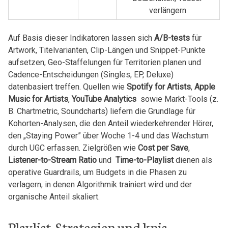
⁢verlängern
Auf Basis dieser Indikatoren lassen sich
A/B-tests
für
Artwork, Titelvarianten,​ Clip-Längen und Snippet-Punkte⁤
aufsetzen, Geo-Staffelungen‌ für Territorien planen und
Cadence-Entscheidungen (Singles, EP, Deluxe)⁢
datenbasiert treffen. Quellen wie
Spotify for Artists
,
Apple
Music for Artists
,
YouTube Analytics
⁢ sowie Markt-Tools⁣ (z.‍
B. Chartmetric, Soundcharts)‌ liefern die Grundlage⁢ für
‌Kohorten-Analysen, die den Anteil wiederkehrender Hörer,
den „Staying Power” über ​Woche ‍1-4 und das Wachstum
durch⁤ UGC erfassen. Zielgrößen wie
Cost per Save
,
Listener-to-Stream Ratio
und ‌
Time-to-Playlist
dienen als
operative⁣ Guardrails, um Budgets⁢ in die Phasen zu
verlagern,⁣ in denen ​Algorithmik ⁣trainiert⁤ wird und der
organische Anteil skaliert.
Playlist-Strategien und kpis