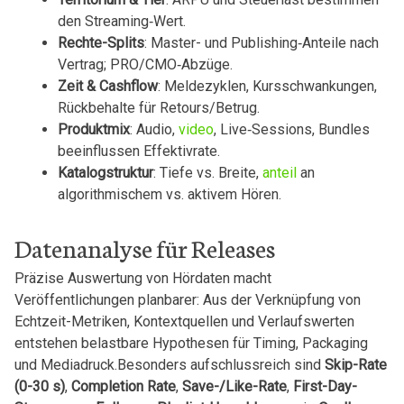
den Streaming‑Wert.
Rechte-Splits
: Master- und ‍Publishing‑Anteile ⁤nach
Vertrag; PRO/CMO‑Abzüge.
Zeit⁤ &⁣ Cashflow
: Meldezyklen, Kursschwankungen,
Rückbehalte⁤ für Retours/Betrug.
Produktmix
: Audio,
video
,⁤ Live‑Sessions,⁣ Bundles
beeinflussen​ Effektivrate.
Katalogstruktur
: Tiefe‌ vs. Breite,
anteil
​an
⁢algorithmischem vs. aktivem Hören.
Datenanalyse‍ für Releases
Präzise ‍Auswertung ​von Hördaten macht
⁤Veröffentlichungen ⁢planbarer: ⁢Aus​ der Verknüpfung von
Echtzeit-Metriken, Kontextquellen ⁣und Verlaufswerten
entstehen belastbare Hypothesen für Timing, Packaging
und Mediadruck.Besonders aufschlussreich sind
Skip-Rate
(0-30 ​s)
,
Completion ‌Rate
,
Save-/Like-Rate
,
First-Day-