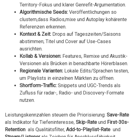
Territory-Fokus⁤ und klarer ⁤Genrefit-Argumentation.
Algorithmische Seeds:
Veröffentlichungen⁤ so
clustern,dass‍ Radios,mixe und Autoplay ‍kohärente
Referenzen ⁢erkennen.
Kontext & Zeit:
Drops⁤ auf Tageszeiten/Saisons‌
abstimmen; Titel ​und Cover auf Use-Cases
ausrichten.
Kollab &⁤ Versionen:
Features, Remixe‌ und Akustik-
Versionen als Brücken in⁣ benachbarte Hörerblasen.
Regionale Varianten:
Lokale Edits/Sprachen testen,
um Playlists‌ in einzelnen Märkten zu öffnen.
Shortform-Traffic:
Snippets und UGC-Trends als
Zufluss für radar-, ⁣Radio- und Discovery-Formate
nutzen.
Leistungskennzahlen ⁣steuern die Priorisierung:
Save-Rate
⁢als Indikator für Tiefeninteresse,
Skip-Rate
und
First-30s-
Retention
⁤ als ‌Qualitätsfilter,⁣
Add-to-Playlist-Rate
⁣ und
Stream/Listener
als Zeichen⁢ für Anschlussfähigkeit,