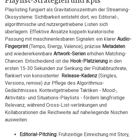
Playlisting fungiert ‍als Gravitationszentrum der Streaming-
Ökosysteme: Sichtbarkeit entsteht dort, wo ‍Editorial-,
‌algorithmische und nutzergetriebene Listen sich
überlagern.‌ Effektive Ansätze koppeln kuratorische
Passung mit maschinenlesbaren⁢ Signalen: ein klarer
Audio-
Fingerprint
⁣(Tempo,⁣ Energy, Valence), präzise⁤
Metadaten
⁢
und wiedererkennbare
Artwork-Serien
erhöhen ⁤Matching-
Chancen.‌ Entscheidend ist die
Hook-Platzierung
in den
ersten 15-30‌ Sekunden ‍zur‌ Senkung der Frühabbruchrate,
flankiert von konsistenter ⁢
Release-Kadenz
(Singles,
Versions, remixe) zur Pflege des ⁤Algorithmus-
Gedächtnisses. Kontextgetriebene Taktiken ⁣- Mood-,
Aktivitäts- und Situations-Playlists -‌ fördern langfristige
Relevanz, während Cross-List-verlinkungen⁣ und
Kollaborationen⁣ die ⁣Reichweite⁢ auf‍ naheliegende⁢ Nischen‍
ausweiten.
Editorial-Pitching:
Frühzeitige Einreichung mit Story,