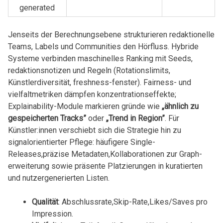
generated
Jenseits der Berechnungsebene strukturieren ‍redaktionelle⁤
Teams,‌ Labels‍ und​ Communities den Hörfluss. Hybride
⁢Systeme verbinden maschinelles Ranking‍ mit Seeds,
redaktionsnotizen und ‌Regeln (Rotationslimits,⁤
Künstlerdiversität, freshness-fenster). Fairness- ⁤und⁤
vielfaltmetriken⁣ dämpfen konzentrationseffekte;
Explainability-Module markieren ​gründe wie​
„ähnlich zu
gespeicherten Tracks”
⁣oder
„Trend‌ in Region”
.​ Für
Künstler:innen verschiebt sich ​die Strategie‌ hin ⁣zu
signalorientierter ⁢Pflege: häufigere Single-
Releases,präzise Metadaten,Kollaborationen zur ⁢Graph-
erweiterung⁢ sowie präsente‌ Platzierungen‌ in kuratierten
und ⁣nutzergenerierten Listen.
Qualität
: Abschlussrate,Skip-Rate,Likes/Saves pro⁣
Impression.