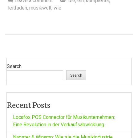
Leave a comment
die
,
ein
,
kompletter
,
leitfaden
,
musikwelt
,
wie
Search
Search
Recent Posts
Locafox POS Connector für Musikunternehmen:
Eine Revolution in der Verkaufsabwicklung
Napster & Winamp: Wie sie die Musikindustrie