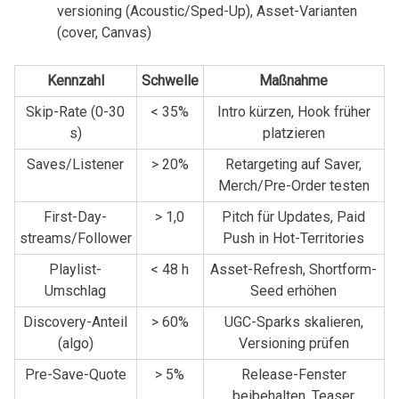
versioning (Acoustic/Sped-Up), Asset-Varianten‍
(cover, ‍Canvas)
Kennzahl
Schwelle
Maßnahme
Skip-Rate (0-30
<​ 35%
Intro ⁤kürzen, Hook früher
s)
platzieren
Saves/Listener
> 20%
Retargeting auf Saver,
Merch/Pre-Order testen
First-Day-
> 1,0
Pitch für Updates, Paid
streams/Follower
Push ‍in Hot-Territories
Playlist-
< ⁤48 ⁤h
Asset-Refresh, Shortform-
Umschlag
Seed erhöhen
Discovery-Anteil
> 60%
UGC-Sparks ⁣skalieren,​
(algo)
Versioning prüfen
Pre-Save-Quote
> 5%
Release-Fenster​
beibehalten, Teaser