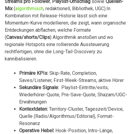
Streams pro ⁤Follower
,‍
Playlist-Umschlag
sowie
Quellen-
Mix
(
algorithmisch
, redaktionell, Bibliothek, UGC).In⁤
Kombination mit Release-Historie lässt ‌sich eine
Momentum-Kurve⁣ modellieren,‌ die zeigt, wann organische
Entdeckungen abflachen,⁣ welche Formate⁤
(
Canvas/shorts/Clips
)⁢ Algorithmik⁣ anstoßen und⁣ wo
‍regionale ⁢Hotspots eine​ rollierende Aussteuerung
rechtfertigen, ohne die Long-Tail-Discovery ⁤zu
kannibalisieren.
Primäre KPIs:
Skip-Rate,‍ Completion,
Saves/Listener, First-Week-Streams, aktive⁤ Hörer
Sekundäre Signale:
‌ Playlist-Eintritte/exits,
Wiederhörer-Quote, Pre-Save-Quote, Shazam/UGC-
Erwähnungen
Kontextdaten:
Territory-Cluster, Tageszeit/Device,
Quelle (Radio/Algorithmus/Editorial), Format-
Resonanz
Operative Hebel:
Hook-Position, Intro-Länge,