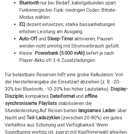
Bluetooth
nur bei Bedarf; ‍kabelgebunden spart
Funkenergie.bei Funk: niedrigen Codec-Bitrate-
Modus wählen.
EQ
dezent einsetzen; starke bassanhebungen
erhöhen Leistung am Ausgang.
Auto-Off
‍und
Sleep-Timer
aktivieren; Pausen
werden nicht ​unnötig⁤ mit‌ Stromverbrauch ‍gefüllt.
Kleine ‌
Powerbank (5.000 mAh)
liefert je nach
Player-Akku oft 3-6 Zusatzladungen.
Für belastbare Reserven hilft eine grobe Kalkulation: ⁢Von
der Herstellerangabe die Einsatzart‌ abziehen (z. B. -20-
30% bei Bluetooth, -10-20% bei hoher Lautstärke).
Display-
Disziplin
, kompaktes
Dateiformat
und
offline
synchronisierte Playlists
stabilisieren⁣ die
Stundenleistung.Auf ⁣Reisen bieten
langsames Laden
⁣ über
Nacht und
Teil-Ladezyklen
(zwischen 20-80%) ein gutes
Verhältnis aus Schonung und Verfügbarkeit. Wenn
Soundtuning wichtig ist, zuerst mit Kopfhörerwahl arbeiten;