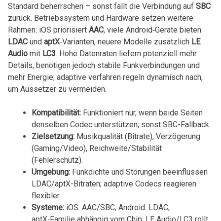
Standard beherrschen – sonst fällt die Verbindung auf
SBC
zurück. Betriebssystem‍ und Hardware setzen ⁣weitere
⁣Rahmen: iOS priorisiert
AAC
, viele Android‑Geräte bieten
LDAC
und
aptX
‑Varianten, ⁤neuere​ Modelle zusätzlich
LE
Audio
mit
LC3
. Hohe Datenraten liefern potenziell mehr
Details, benötigen⁣ jedoch​ stabile Funkverbindungen und
mehr Energie; adaptive verfahren regeln dynamisch ⁣nach,
um ‌Aussetzer zu vermeiden.
Kompatibilität:
Funktioniert nur, wenn beide Seiten
denselben Codec unterstützen; sonst SBC-Fallback.
Zielsetzung:
Musikqualität (Bitrate), Verzögerung
(Gaming/Video), Reichweite/Stabilität
(Fehlerschutz).
Umgebung:
Funkdichte ⁣und Störungen beeinflussen
LDAC/aptX-Bitraten; adaptive Codecs reagieren
flexibler.
Systeme:
iOS: AAC/SBC; Android: LDAC,
aptX‑Familie abhängig vom Chip; LE Audio/LC3 rollt ​