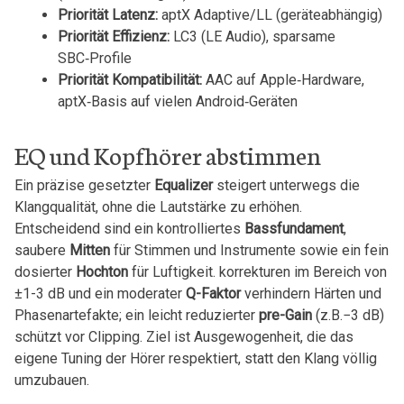
Priorität Latenz:
‌aptX Adaptive/LL​ (geräteabhängig)
Priorität Effizienz:
LC3 (LE Audio), sparsame
SBC‑Profile
Priorität⁤ Kompatibilität:
AAC auf Apple‑Hardware,
‍aptX‑Basis ‌auf vielen Android‑Geräten
EQ und Kopfhörer abstimmen
Ein präzise gesetzter
Equalizer
steigert unterwegs die
Klangqualität, ohne die Lautstärke zu erhöhen.
Entscheidend sind ein kontrolliertes
Bassfundament
,
saubere
Mitten
für Stimmen und Instrumente sowie ein‌ fein
‌dosierter
Hochton
für Luftigkeit. korrekturen im ‍Bereich von
±1-3 dB und ein moderater⁣
Q-Faktor
verhindern Härten und
Phasenartefakte; ein leicht reduzierter
pre-Gain
(z.B.−3 dB)
schützt vor Clipping. Ziel ist Ausgewogenheit, die das
eigene‍ Tuning der Hörer‍ respektiert, statt den Klang völlig
umzubauen.