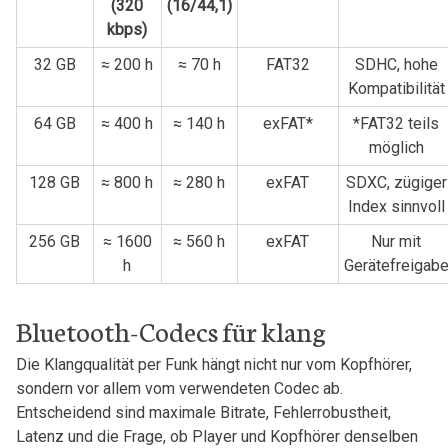
(320
(16/44,1)
kbps)
32 GB
≈ 200 h
≈ 70 h
FAT32
SDHC, hohe
Kompatibilität
64 GB
≈ 400 h
≈ 140 h
exFAT*
*FAT32 ‍teils
möglich
128 GB
≈ 800 h
≈​ 280 ⁢h
exFAT
SDXC, zügiger
Index​ sinnvoll
256⁣ GB
≈ 1600
≈ 560 h
exFAT
Nur mit
h
Gerätefreigab
Bluetooth-Codecs ⁣für klang
Die Klangqualität per ⁣Funk hängt nicht nur vom Kopfhörer,
sondern vor allem vom verwendeten Codec ab.
Entscheidend sind maximale Bitrate, Fehlerrobustheit,
Latenz und die Frage, ob Player und⁣ Kopfhörer denselben