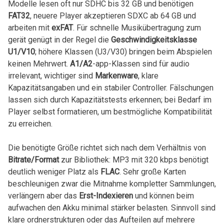
Modelle lesen oft nur SDHC bis 32 GB⁤ und benötigen
FAT32
, neuere Player akzeptieren SDXC ab 64 GB und
arbeiten mit
exFAT
. Für schnelle Musikübertragung zum‌
gerät genügt ‍in der Regel die
Geschwindigkeitsklasse
U1/V10
; höhere Klassen (U3/V30) bringen beim Abspielen
keinen Mehrwert.
A1/A2
-app-Klassen sind ⁤für audio
irrelevant, wichtiger⁤ sind
Markenware
, klare
Kapazitätsangaben und ein stabiler Controller. Fälschungen
lassen sich durch Kapazitätstests erkennen; bei Bedarf im
Player selbst formatieren, um bestmögliche Kompatibilität
zu erreichen.
Die benötigte⁤ Größe richtet sich nach⁣ dem Verhältnis von
Bitrate/Format
⁣zur Bibliothek: MP3 mit 320 ⁢kbps benötigt
deutlich weniger Platz als
FLAC
. Sehr große‌ Karten
beschleunigen zwar die Mitnahme⁣ kompletter‍ Sammlungen,
verlängern aber das
Erst-Indexieren
und können‌ beim
aufwachen den Akku minimal stärker belasten. Sinnvoll sind
klare ordnerstrukturen oder das Aufteilen auf ⁤mehrere