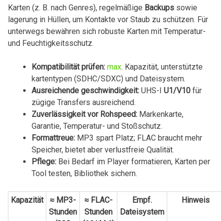
Karten (z. B.‍ nach Genres), regelmäßige
Backups
sowie
lagerung in⁣ Hüllen, um Kontakte ‍vor Staub zu schützen. Für
unterwegs bewähren sich robuste Karten mit Temperatur-
und Feuchtigkeitsschutz.
Kompatibilität prüfen:
max
. Kapazität, unterstützte
kartentypen⁤ (SDHC/SDXC) und Dateisystem.
Ausreichende geschwindigkeit:
UHS-I
U1/V10
für
zügige⁣ Transfers ausreichend.
Zuverlässigkeit vor Rohspeed:
Markenkarte,
Garantie, Temperatur-⁣ und Stoßschutz.
Formattreue:
MP3 spart Platz; FLAC braucht mehr
Speicher, bietet⁤ aber verlustfreie Qualität.
Pflege:
Bei ‌Bedarf im Player formatieren, Karten per
Tool testen, Bibliothek sichern.
Kapazität
≈ MP3-
≈ FLAC-
Empf.
Hinweis
Stunden
Stunden
Dateisystem