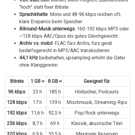
“hoch” statt fixer Bitrate.
Sprachinhalte
: Mono ‍und 48-96 kbps ⁢reichen oft;
klare Ersparnis beim Speicher.
Allround-Musik unterwegs
: 160-192 ⁣kbps MP3 oder
⁢~128 kbps AAC/Opus als gutes Gleichgewicht.
Archiv vs. mobil
: FLAC​ fürs⁢ Archiv, fürs gerät
bedarfsgerecht in MP3/AAC transkodieren.
44,1 kHz
beibehalten; upsampling erhöht die Datei
ohne Klanggewinn.
Bitrate
1 GB ≈
8 GB ≈
Geeignet für
96 kbps
23 h
185 h
Hörbücher, Podcasts
128 kbps
17 h
139 h
Mischmusik, Streaming-Rips
192 kbps
11,6 h
92,5 h
Pop/Rock unterwegs
256 kbps
8,7 h
69 h
Klassik, akustische Titel
320 kbps
6,9 h
55,5 h
Maximale Reserven