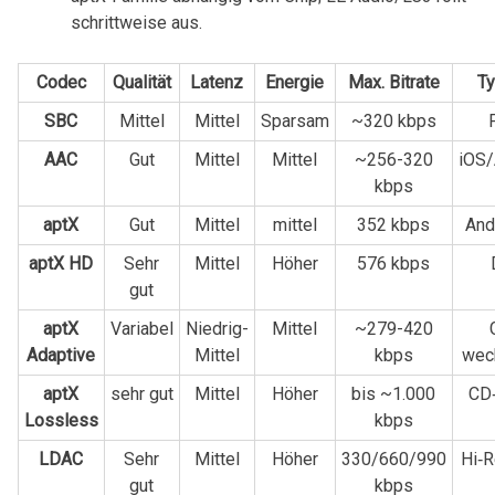
schrittweise aus.
Codec
Qualität
Latenz
Energie
Max. Bitrate
Ty
SBC
Mittel
Mittel
Sparsam
~320‍ kbps
AAC
Gut
Mittel
Mittel
~256-320
iOS
kbps
aptX
Gut
Mittel
mittel
352 kbps
And
aptX⁤ HD
Sehr
Mittel
Höher
576 kbps
gut
aptX
Variabel
Niedrig-
Mittel
~279-420
Adaptive
Mittel
kbps
wec
aptX
sehr gut
Mittel
Höher
bis ~1.000
CD‑
Lossless
kbps
LDAC
Sehr
Mittel
Höher
330/660/990
Hi‑R
gut
kbps