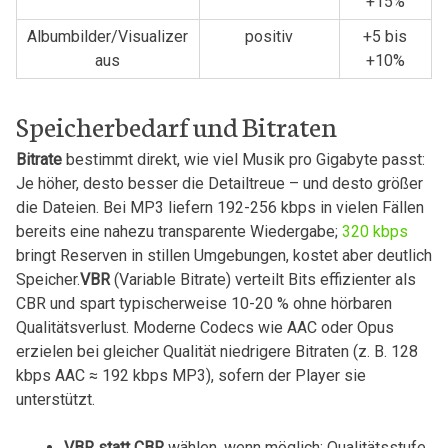
+15%
Albumbilder/Visualizer
positiv
+5 bis​
aus
+10%
Speicherbedarf und Bitraten
Bitrate
bestimmt direkt,​ wie viel Musik pro Gigabyte passt:
Je höher, desto besser die Detailtreue – und‌ desto größer
die Dateien. Bei MP3 liefern 192-256 kbps in vielen Fällen
bereits eine nahezu transparente Wiedergabe; ‍
320 kbps
bringt Reserven in stillen Umgebungen, kostet aber deutlich
Speicher.
VBR
‌(Variable Bitrate) verteilt​ Bits effizienter als
CBR und spart typischerweise 10-20 % ohne hörbaren
Qualitätsverlust. Moderne Codecs wie AAC oder Opus
erzielen bei gleicher Qualität niedrigere ⁤Bitraten (z. B. 128
kbps AAC ≈ 192 kbps MP3), sofern der Player sie
unterstützt.
VBR statt CBR
wählen, wenn möglich; Qualitätsstufe