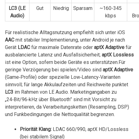
LC3 (LE
Gut
Niedrig
Sparsam
~160-345
Audio)
kbps
Bro
Für realistische Alltagsnutzung empfiehlt sich unter iOS
AAC
mit stabiler Implementierung, unter Android je ‍nach
Gerät
LDAC
für maximale⁢ Datenrate oder
aptX‍ Adaptive
für
ausbalancierte Latenz und Ausfallsicherheit;
aptX Lossless
ist eine Option, sofern beide Geräte es unterstützen.Für
geringe Verzögerung bei spielen/Video sind
aptX Adaptive
(Game‑Profile) oder⁤ spezielle Low‑Latency‑Varianten
sinnvoll; für lange Akkulaufzeiten und Reichweite punktet
LC3
im Rahmen von LE ⁣Audio. Marketingangaben zu⁢
„24‑Bit/96‑kHz über ⁣Bluetooth” sind mit Vorsicht zu⁣
interpretieren, da‍ Verarbeitungsketten (Resampling, DSP)
und Funkbedingungen die Nettoqualität begrenzen.
Priorität Klang:
⁤LDAC 660/990, aptX HD/Lossless
(bei stabilem Signal)