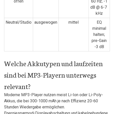
offen
60⁤ Hz; -1
dB @ 6-7 ​
kHz
Neutral/Studio
ausgewogen
mittel
EQ
minimal
halten;
pre-Gain
-3 dB
Welche Akkutypen und laufzeiten
sind bei​ MP3-Playern unterwegs
relevant?
Moderne MP3-Player nutzen meist Li-Ion oder Li-Poly-
Akkus, die ​bei 300-1000 ​mAh je nach Effizienz 20-60
Stunden Wiedergabe ermöglichen.⁤
Energiesparmodi,Displayabschaltung und kabelgebundene