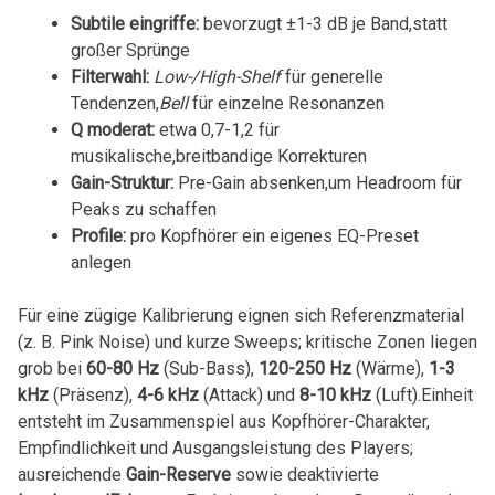
Subtile eingriffe:
bevorzugt ±1-3 dB je Band,statt
großer Sprünge
Filterwahl:
Low-/High-Shelf
für generelle
Tendenzen,
Bell
für einzelne Resonanzen
Q ⁣moderat:
etwa ​0,7-1,2 für
musikalische,breitbandige Korrekturen
Gain-Struktur:
Pre-Gain absenken,um Headroom für
Peaks zu schaffen
Profile:
pro Kopfhörer ein eigenes​ EQ-Preset
anlegen
Für eine zügige ​Kalibrierung eignen sich Referenzmaterial
(z. B. Pink Noise) und kurze Sweeps; kritische Zonen liegen
grob bei
60-80 Hz
⁢(Sub-Bass),
120-250 Hz
(Wärme),
1-3
kHz
⁤(Präsenz),
4-6 kHz
(Attack) und
8-10 kHz
(Luft).Einheit
entsteht im Zusammenspiel ⁤aus Kopfhörer-Charakter,
Empfindlichkeit und Ausgangsleistung des Players;
ausreichende
Gain-Reserve
sowie deaktivierte