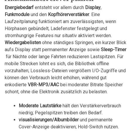
Energiebedarf
entsteht vor allem durch
Display
, ​
Funkmodule
und den
Kopfhörerverstärker
. Eine
Laufzeitplanung funktioniert⁤ am zuverlässigsten, ⁢wenn
Hörphasen gebündelt, Ladefenster festgelegt und
stromhungrige ‌Features⁤ nur situativ aktiviert werden.
Wiedergabelisten
ohne ständiges Springen, ein kurzer Blick
aufs Display statt permanenter⁤ Anzeige sowie
Sleep-Timer
‌ für Nächte oder lange Fahrten reduzieren Lastspitzen. Für
mobile Strecken lohnt es sich, die Bibliothek offline
vorzuhalten; Lossless-Dateien vergrößern I/O-Zugriffe und
können den Verbrauch leicht erhöhen, ⁤während gut
enkodierte⁤
VBR-MP3/AAC
bei⁢ moderater Bitrate ‌Speicher
schont, ohne die Elektronik zusätzlich zu belasten.
Moderate Lautstärke
hält den Verstärkerverbrauch
niedrig; Pegelspitzen treiben den Bedarf.
visualisierungen/Albumbilder
und permanente
Cover-Anzeige⁤ deaktivieren; Hold-Switch ⁤nutzen.