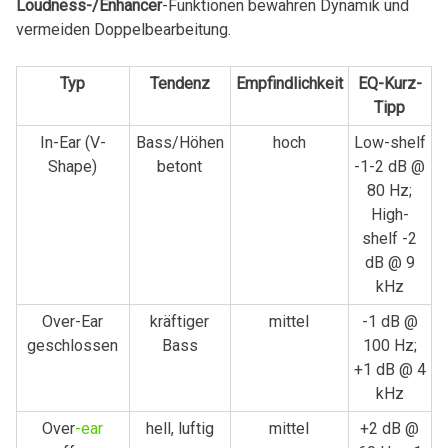
Loudness-/Enhancer
-Funktionen bewahren Dynamik und
vermeiden‌ Doppelbearbeitung.
Typ
Tendenz
Empfindlichkeit
EQ-Kurz-
Tipp
In-Ear ⁤(V-
Bass/Höhen
hoch
Low-shelf
Shape)
betont
-1-2 dB @
80 Hz;
High-
shelf -2
dB @ 9
kHz
Over-Ear
kräftiger
mittel
-1 dB ⁤@
⁣geschlossen
Bass
100 Hz;
+1 dB @ 4
⁤kHz
Over
-ear
hell, luftig
mittel
+2 dB @