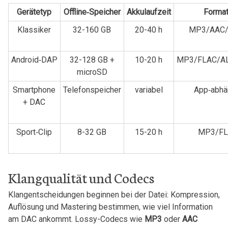
Gerätetyp
Offline‑Speicher
Akkulaufzeit
Forma
Klassiker
32-160 GB
20-40 h
MP3/AAC
Android‑DAP
32-128 GB +
10-20 h
MP3/FLAC/A
⁢microSD
Smartphone
Telefonspeicher
variabel
App‑abhä
+ DAC
Sport‑Clip
8-32 GB
15-20 h
MP3/F
Klangqualität und Codecs
Klangentscheidungen beginnen bei⁤ der Datei: Kompression,
Auflösung und Mastering bestimmen, wie viel Information⁤
am DAC ankommt. Lossy-Codecs wie
MP3
oder
AAC
⁢