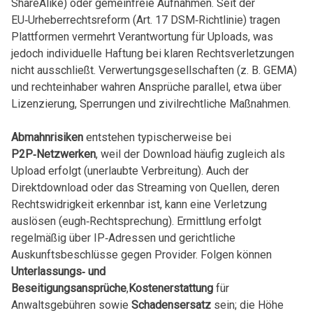
ShareAlike) ​oder gemeinfreie⁢ Aufnahmen. Seit der
EU‑Urheberrechtsreform (Art. 17 ‍DSM‑Richtlinie) tragen
Plattformen vermehrt Verantwortung für Uploads, was
jedoch individuelle Haftung bei klaren ⁣Rechtsverletzungen
nicht ausschließt. Verwertungsgesellschaften (z. B. GEMA)
und rechteinhaber wahren⁣ Ansprüche parallel, etwa über
⁢Lizenzierung, Sperrungen und zivilrechtliche Maßnahmen.
Abmahnrisiken
entstehen typischerweise bei⁣
P2P‑Netzwerken
, weil der Download häufig ‍zugleich als
Upload erfolgt (unerlaubte Verbreitung). Auch der
Direktdownload⁢ oder⁢ das Streaming von Quellen, deren
Rechtswidrigkeit erkennbar ist, kann eine Verletzung
auslösen (eugh‑Rechtsprechung). Ermittlung erfolgt
regelmäßig über IP‑Adressen und gerichtliche
Auskunftsbeschlüsse gegen Provider. Folgen‌ können
Unterlassungs‑⁢ und
Beseitigungsansprüche
,
Kostenerstattung
für
Anwaltsgebühren sowie
Schadensersatz
sein; die Höhe