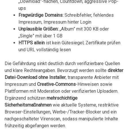
‌„Download”-flächen, Countdown,‌ aggressive Pop-
ups
Fragwürdige⁤ Domains:
Schreibfehler, fehlendes
Impressum, Impressum hinter Login
Unplausible Größen:
„Album” mit ‌300 KB oder
„Single” mit über​ 1 GB
HTTPS allein
ist kein Gütesiegel; Zertifikate prüfen
und URL ⁢vollständig lesen
Die Gefährdung ⁤sinkt deutlich durch verifizierbare Quellen
und klare Rechteangaben. Bevorzugt werden sollte
direkter
Datei-Download ohne Installer
, transparente Anbieter mit
Impressum und
Creative‑Commons
-Hinweisen sowie
Plattformen mit Moderation oder verifizierten Uploadern.
Ergänzend​ schützen
mehrschichtige
Sicherheitsmaßnahmen
wie aktuelle Systeme, restriktive
Browser-Einstellungen, Werbe-/Tracker-Blocker und ‍ein
nachgeschalteter Virenscan, sodass manipulierte Inhalte
frühzeitig abgefangen werden.