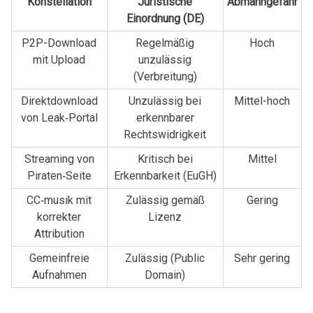
Konstellation
Juristische‍
Abmahngefahr
Einordnung (DE)
P2P-Download
Regelmäßig
Hoch
‌mit Upload
unzulässig
(Verbreitung)
Direktdownload
Unzulässig bei
Mittel-hoch
von‌ Leak‑Portal
erkennbarer
Rechtswidrigkeit
Streaming von
Kritisch⁣ bei
Mittel
Piraten‑Seite
Erkennbarkeit‍ (EuGH)
CC‑musik mit
Zulässig gemäß
Gering
korrekter
Lizenz
Attribution
Gemeinfreie
Zulässig (Public
Sehr gering
Aufnahmen
Domain)