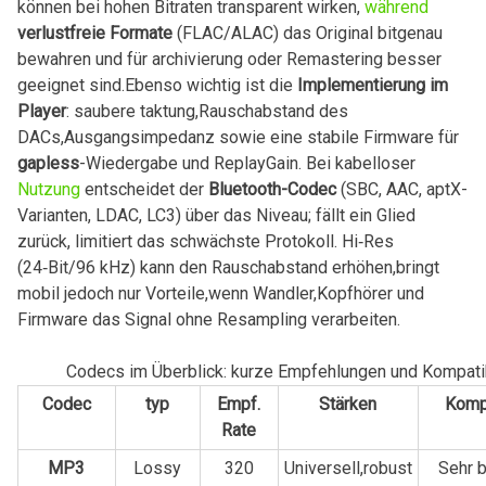
können bei hohen Bitraten‍ transparent wirken,
während
verlustfreie Formate
​(FLAC/ALAC) das Original bitgenau
bewahren und für archivierung oder Remastering besser
geeignet sind.Ebenso wichtig ist die
Implementierung im
Player
: saubere taktung,Rauschabstand des
DACs,Ausgangsimpedanz sowie eine stabile Firmware für
gapless
-Wiedergabe​ und ReplayGain. Bei kabelloser
Nutzung
entscheidet der
Bluetooth-Codec
(SBC, AAC, ‌aptX-
Varianten,⁤ LDAC, LC3) über das ‌Niveau; fällt ein Glied​
zurück, limitiert das schwächste Protokoll. Hi‑Res
(24‑Bit/96 kHz) kann den Rauschabstand erhöhen,bringt
mobil jedoch⁣ nur Vorteile,wenn Wandler,Kopfhörer und
Firmware das Signal ohne Resampling verarbeiten.
Codecs im Überblick: kurze Empfehlungen ⁢und Kompatib
Codec
typ
Empf.
Stärken
Kompa
Rate
MP3
Lossy
320
Universell,robust
Sehr ‍