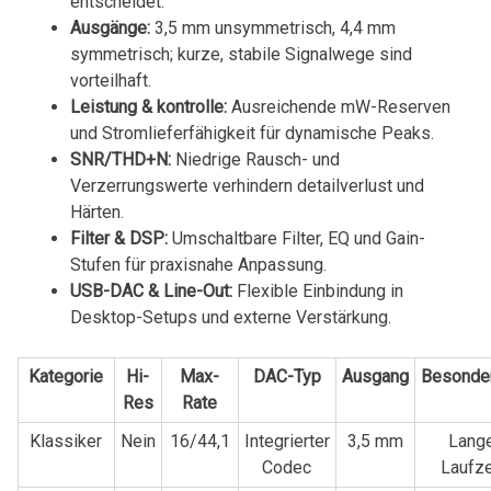
entscheidet.
Ausgänge:
3,5 mm unsymmetrisch,⁤ 4,4 mm
symmetrisch; kurze, stabile ⁣Signalwege sind
vorteilhaft.
Leistung & kontrolle:
Ausreichende mW-Reserven
und Stromlieferfähigkeit für dynamische Peaks.
SNR/THD+N:
Niedrige Rausch- und‍
Verzerrungswerte verhindern detailverlust und
Härten.
Filter &‍ DSP:
Umschaltbare Filter, EQ und Gain-
Stufen​ für praxisnahe Anpassung.
USB-DAC & Line-Out:
Flexible Einbindung in
Desktop-Setups und⁢ externe Verstärkung.
Kategorie
Hi-
Max-
DAC-Typ
Ausgang
Besonder
Res
Rate
Klassiker
Nein
16/44,1
Integrierter
3,5 mm
Lang
Codec
Laufze