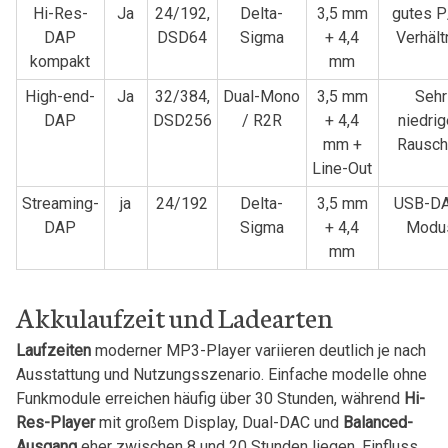
Hi-Res-
Ja
24/192,
Delta-
3,5 mm
gutes P
DAP
DSD64
Sigma
+ 4,4
Verhält
kompakt
mm
High-end-
Ja
32/384,
Dual-Mono
3,5‍ mm‌
Sehr
DAP
DSD256
/ R2R
+ 4,4
‍niedri
mm +
Rausch
Line-Out
Streaming-
ja
24/192
Delta-
3,5​ mm
USB-D
DAP
Sigma
+ 4,4
Modu
mm
Akkulaufzeit und Ladearten
Laufzeiten
moderner MP3-Player variieren deutlich je nach
Ausstattung und Nutzungsszenario. ⁣Einfache modelle ohne
Funkmodule ‍erreichen häufig über 30 Stunden, während
Hi-
Res-Player
mit‍ großem Display, Dual-DAC und
Balanced-
Ausgang
⁢eher zwischen 8 und 20 Stunden liegen. Einfluss