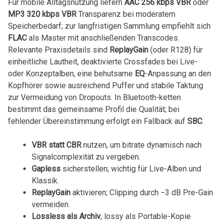
Für mobile Alltagsnutzung liefern
AAC​ 256 kbps VBR
oder
MP3 320 kbps VBR
Transparenz bei moderatem
Speicherbedarf; zur langfristigen Sammlung‌ empfiehlt sich
FLAC
als Master mit anschließenden Transcodes.
Relevante Praxisdetails sind
ReplayGain
(oder R128) für‍
einheitliche Lautheit, deaktivierte⁣ Crossfades bei Live-
oder Konzeptalben,⁣ eine behutsame
EQ
-Anpassung an den
Kopfhörer sowie ausreichend ​Puffer ⁤und stabile​ Taktung
⁣zur Vermeidung von Dropouts. In Bluetooth-ketten
bestimmt das gemeinsame Profil die Qualität; bei
fehlender Übereinstimmung erfolgt ein Fallback auf
SBC
.
VBR statt CBR
nutzen, um bitrate dynamisch nach
Signalcomplexität zu vergeben.
Gapless
sicherstellen; wichtig für Live-Alben und
‍Klassik.
ReplayGain
aktivieren; Clipping durch −3 dB Pre-Gain
vermeiden.
Lossless‌ als Archiv
, lossy als Portable-Kopie