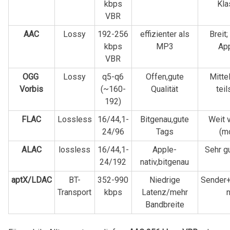
kbps
Kla
VBR
AAC
Lossy
192-256
effizienter als
Breit;
kbps
MP3
Ap
VBR
OGG ​
Lossy
q5-q6
Offen,gute
Mitte
Vorbis
(~160-
Qualität
tei
192)
FLAC
Lossless
16/44,1-
Bitgenau,gute
Weit v
24/96
Tags
(m
ALAC
lossless
16/44,1-
Apple-
Sehr gu
24/192
nativ,bitgenau
aptX/LDAC
BT-
352-990
Niedrige
Sender
Transport
kbps
Latenz/mehr
n
Bandbreite