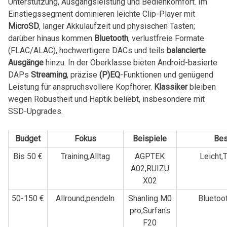
Unterstützung, Ausgangsleistung und Bedienkomfort. Im
Einstiegssegment dominieren leichte Clip-Player mit
MicroSD
, langer Akkulaufzeit und physischen Tasten;
darüber hinaus kommen
Bluetooth
, verlustfreie Formate
(FLAC/ALAC), hochwertigere DACs und teils
balancierte
Ausgänge
hinzu. In der Oberklasse bieten Android-basierte​
DAPs
Streaming
, präzise
(P)EQ
-Funktionen und genügend
Leistung für anspruchsvollere ⁣Kopfhörer.
Klassiker
bleiben
wegen Robustheit ‍und Haptik beliebt, insbesondere mit
SSD-Upgrades.
Budget
Fokus
Beispiele
Bes
Bis 50 €
Training,Alltag
AGPTEK
Leicht,
A02,RUIZU
⁤X02
50-150 €
Allround,pendeln
Shanling M0
Bluetoo
pro,Surfans
F20