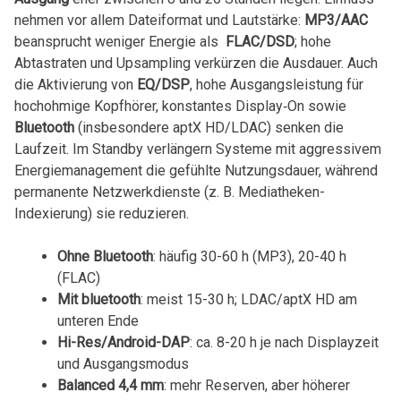
nehmen vor allem Dateiformat und Lautstärke:
MP3/AAC
beansprucht weniger ‍Energie ⁣als ⁤
FLAC/DSD
; hohe
Abtastraten und Upsampling verkürzen die ⁢Ausdauer. Auch
die Aktivierung ⁢von
EQ/DSP
, hohe Ausgangsleistung für
hochohmige Kopfhörer, konstantes Display‑On sowie
Bluetooth
(insbesondere aptX HD/LDAC)​ senken die
Laufzeit. Im Standby verlängern Systeme mit aggressivem
Energiemanagement die gefühlte Nutzungsdauer, während
permanente Netzwerkdienste (z. B. Mediatheken-
Indexierung) sie reduzieren.
Ohne Bluetooth
: ⁢häufig 30-60 h (MP3),​ 20-40 h ​
(FLAC)
Mit⁢ bluetooth
: meist 15-30 h; LDAC/aptX HD am‌
unteren Ende
Hi-Res/Android-DAP
: ca. 8-20 h je nach Displayzeit
und Ausgangsmodus
Balanced 4,4 mm
: ‌mehr Reserven, aber höherer