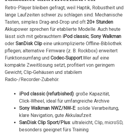
Retro-Player bleiben gefragt, weil Haptik, Robustheit und
‍lange⁤ Laufzeiten schwer zu schlagen sind. Mechanische
Tasten, simples Drag‑and‑Drop⁣ und⁢ oft
20+ Stunden
Akkupower sprechen ‍für etablierte Modelle. Auch heute
lässt⁤ sich mit gebrauchtem
iPod classic
,
Sony Walkman
oder
SanDisk Clip
eine unkomplizierte Offline‑Bibliothek
pflegen; alternative Firmware (z. B.‌ Rockbox) erweitert
Funktionsumfang und
Codec‑Support
.Wer auf eine
kompakte Zweitlösung setzt, profitiert von geringem‍
Gewicht, Clip‑Gehäusen und stabilem
Radio-/Recorder‑Zubehör.
iPod classic (refurbished)
: große Kapazität,
Click‑Wheel, ideal für umfangreiche Archive
Sony Walkman NWZ/NW‑E
: solide Verarbeitung,
klare Navigation, gute Akkulaufzeit
SanDisk Clip Sport/Plus
: ultraleicht, Clip, microSD,
besonders geeignet fürs Training