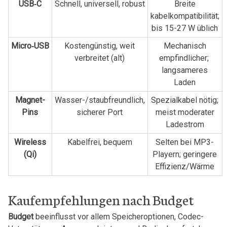
USB‑C
Schnell, universell, robust
Breite
kabelkompatibilität;
bis 15-27 W üblich
Micro‑USB
Kostengünstig, weit
Mechanisch
verbreitet (alt)
empfindlicher; ​
langsameres
Laden
Magnet-
Wasser-/staubfreundlich,
Spezialkabel nötig;
Pins
sicherer Port
meist moderater
Ladestrom
Wireless
Kabelfrei, bequem
Selten bei MP3-
(Qi)
Playern; geringere​
Effizienz/Wärme
Kaufempfehlungen nach Budget
Budget
beeinflusst vor ‌allem Speicheroptionen, Codec-