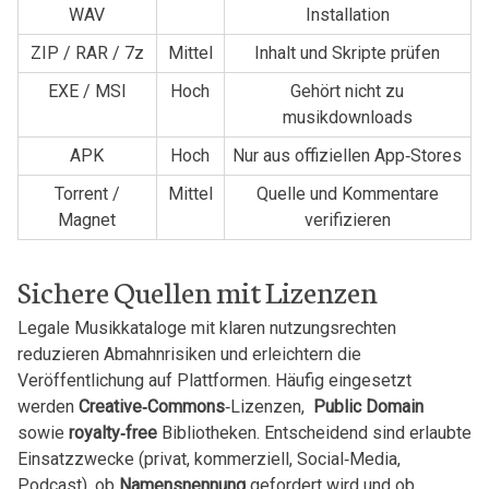
WAV
Installation
ZIP / RAR / 7z
Mittel
Inhalt und Skripte prüfen
EXE / MSI
Hoch
Gehört nicht zu
musikdownloads
APK
Hoch
Nur aus offiziellen App‑Stores
Torrent /‍
Mittel
Quelle und Kommentare
Magnet
verifizieren
Sichere Quellen mit Lizenzen
Legale Musikkataloge mit ​klaren nutzungsrechten
reduzieren Abmahnrisiken und⁣ erleichtern die
Veröffentlichung auf Plattformen. Häufig eingesetzt
werden
Creative‑Commons
‑Lizenzen, ⁤
Public Domain
sowie
royalty‑free
Bibliotheken. Entscheidend sind erlaubte
Einsatzzwecke (privat, kommerziell, Social‑Media,
Podcast), ‌ob
Namensnennung
gefordert wird ⁢und‌ ob