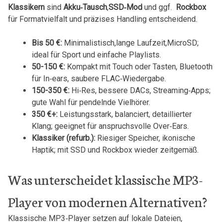
Klassikern
sind
Akku‑Tausch
,
SSD‑Mod
und ggf. ‍
Rockbox
⁤
für Formatvielfalt und präzises Handling entscheidend.
Bis 50 €:
Minimalistisch,lange Laufzeit,MicroSD;
ideal⁢ für Sport und einfache Playlists.
50-150 €:
Kompakt mit Touch oder Tasten, Bluetooth
für In‑ears, saubere FLAC‑Wiedergabe.
150-350 €:
Hi‑Res, ‌bessere DACs, Streaming‑Apps;
gute Wahl für pendelnde Vielhörer.
350 €+:
Leistungsstark, balanciert, detaillierter
‍Klang; geeignet für anspruchsvolle Over‑Ears.
Klassiker (refurb.):
Riesiger Speicher, ikonische
Haptik; mit SSD und Rockbox wieder zeitgemäß.
Was⁢ unterscheidet klassische MP3-
Player von modernen Alternativen?
Klassische MP3‑Player setzen auf lokale‍ Dateien,