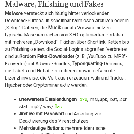
Malware, Phishing und ‌Fakes
Malware
⁢versteckt sich häufig hinter verlockenden
Download-Buttons, in scheinbar harmlosen Archiven oder in
„Setup”-Dateien, die
Musik
nur als Vorwand nutzen.
typische Maschen reichen von ​SEO-optimierten Portalen
mit mehreren​ „Download”-Flächen über Shortlink-Ketten bis
​zu
Phishing
-seiten, die Social-Logins abgreifen. Verbreitet
sind außerdem
Fake-Downloader
(z. B. „YouTube‑zu‑MP3″-
Konverter) mit Adware-Bundles,
Typosquatting
-Domains,
die Labels und Netlabels imitieren, ⁣sowie gefälschte
⁢Lizenzhinweise, ⁣die Vertrauen erzeugen, während ⁢Tracker,
Hijacker oder Cryptominer aktiv werden.
unerwartete Dateiendungen:
.
exe
, .msi,.apk, .bat, .scr
statt .mp3/.wav/.
flac
Archive mit Passwort
und Anleitung zur
Deaktivierung des Virenschutzes
Mehrdeutige Buttons:
mehrere identische