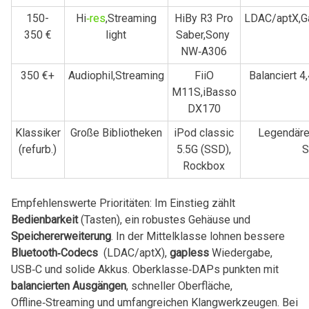
150-
Hi
‑res
,Streaming
HiBy R3 Pro
LDAC/aptX,G
350 €
light
Saber,Sony ​
NW‑A306
350 €+
Audiophil,Streaming
FiiO
Balanciert 
M11S,iBasso
⁣DX170
Klassiker
Große Bibliotheken
iPod classic
Legendäre 
(refurb.)
5.5G⁤ (SSD),
S
⁣Rockbox
Empfehlenswerte‍ Prioritäten: Im ⁢Einstieg zählt
Bedienbarkeit
(Tasten), ein robustes Gehäuse und
Speichererweiterung
. In der Mittelklasse lohnen bessere
Bluetooth‑Codecs
⁤ (LDAC/aptX),
gapless
Wiedergabe,
USB‑C ⁢und solide Akkus.‍ Oberklasse‑DAPs punkten mit
balancierten Ausgängen
, schneller Oberfläche,
Offline‑Streaming und umfangreichen Klangwerkzeugen. Bei